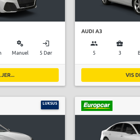
AUDI A3
miscellaneous_services
login
group
business_center
n
Manuel
5 Dør
5
3
JER...
VIS D
LUKSUS