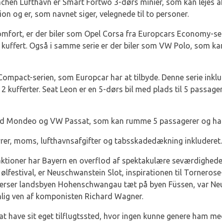
chen Lufthavn er Smart Fortwo 3-dørs minier, som kan lejes af 
n og er, som navnet siger, velegnede til to personer.
mfort, er der biler som Opel Corsa fra Europcars Economy-ser
 én kuffert. Også i samme serie er der biler som VW Polo, som 
 Compact-serien, som Europcar har at tilbyde. Denne serie ink
2 kufferter. Seat Leon er en 5-dørs bil med plads til 5 passage
ord Mondeo og VW Passat, som kan rumme 5 passagerer og har pl
gebyrer, moms, lufthavnsafgifter og tabsskadedækning inkluderet.
ktioner har Bayern en overflod af spektakulære seværdigheder
lfestival, er Neuschwanstein Slot, inspirationen til Tornerose-s
overser landsbyen Hohenschwangau tæt på byen Füssen, var Ne
nlig ven af komponisten Richard Wagner.
 have sit eget tilflugtssted, hvor ingen kunne genere ham med 