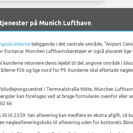
jenester på Munich Lufthavn
ingsskrankerne
beliggende i det centrale område, "Airport Cent
or Europcar München Lufthavnskøretøjer er også placeret lige
al kunderne returnere deres lejebil til det angivne område i bil
råderne P26 og lige nord for P9. Kunderne skal efterlade nøgle
 biludlejningscentret i Terminalstraße Mitte, München Lufth
rgsler kan foretages ved at bruge formularen ovenfor eller v
 02 66.
06:30 til 23:59. Sen aflevering kan medføre en ekstra afgift, så
en nøgleafleveringsboks til aflevering uden for kontorets åbni