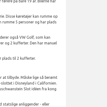
førere på bare 19 år. Bilerne har
ie. Disse køretøjer kan rumme op
kan rumme 5 personer og har plads
luderer også VW Golf, som kan
rer og 2 kufferter. Den har manuel
ads til 2 kufferter.
 at tilbyde. Måske lige så berømt
lottet i Disneyland i Californien.
uschwanstein Slot idéen fra kong
statslige anliggender - eller