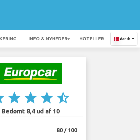
KERING
INFO & NYHEDER
HOTELLER
dansk
ar
star
star
star
star_half
Bedømt 8,4 ud af 10
80 / 100