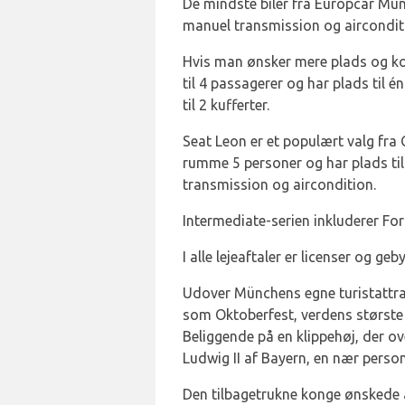
De mindste biler fra Europcar Mün
manuel transmission og airconditio
Hvis man ønsker mere plads og ko
til 4 passagerer og har plads til
til 2 kufferter.
Seat Leon er et populært valg fra
rumme 5 personer og har plads til 
transmission og aircondition.
Intermediate-serien inkluderer F
I alle lejeaftaler er licenser og 
Udover Münchens egne turistattra
som Oktoberfest, verdens største ø
Beliggende på en klippehøj, der 
Ludwig II af Bayern, en nær perso
Den tilbagetrukne konge ønskede at