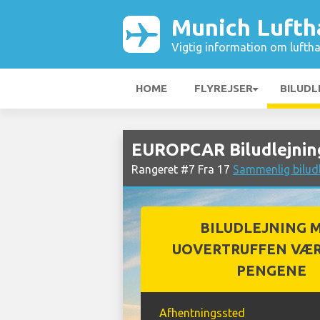
Munich Lufth
Vigtig information om luftha
HOME
FLYREJSER
BILUDL
EUROPCAR Biludlejnin
Rangeret #7 Fra 17
Sammenlig bilud
BILUDLEJNING 
UOVERTRUFFEN VÆR
PENGENE
Afhentningssted