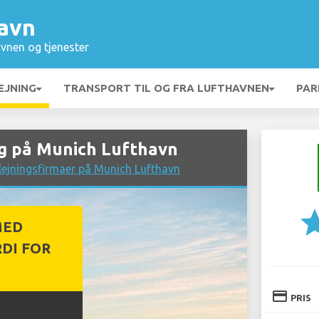
avn
vnen og tjenester
EJNING
TRANSPORT TIL OG FRA LUFTHAVNEN
PAR
g på Munich Lufthavn
lejningsfirmaer på Munich Lufthavn
st
MED
DI FOR
credit_card
PRIS