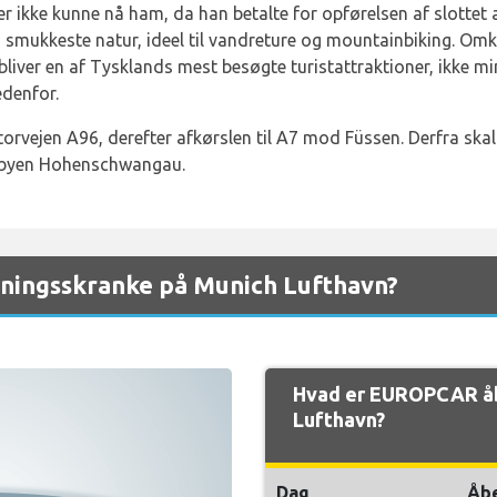
r ikke kunne nå ham, da han betalte for opførelsen af slottet 
 smukkeste natur, ideel til vandreture og mountainbiking. Omk
rbliver en af Tysklands mest besøgte turistattraktioner, ikke 
edenfor.
orvejen A96, derefter afkørslen til A7 mod Füssen. Derfra skal
ndsbyen Hohenschwangau.
ningsskranke på Munich Lufthavn?
Hvad er EUROPCAR åb
Lufthavn?
Dag
Åb