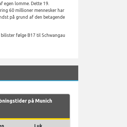
af egen lomme. Dette 19.
ring 60 millioner mennesker har
mindst på grund af den betagende
 bilister følge B17 til Schwangau
ningstider på Munich
en
Luk