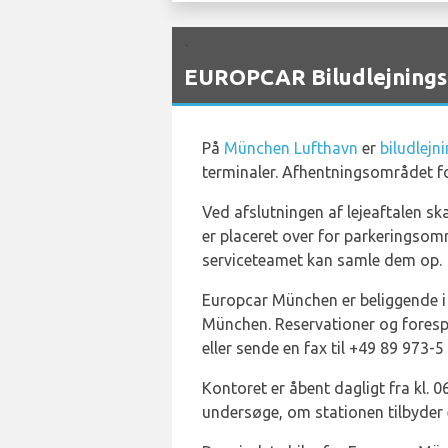
`
EUROPCAR Biludlejningst
På
München Lufthavn
er
biludlejn
terminaler. Afhentningsområdet f
Ved afslutningen af lejeaftalen sk
er placeret over for parkeringsom
serviceteamet kan samle dem op.
Europcar München er beliggende i
München. Reservationer og forespø
eller sende en fax til +49 89 973-5
Kontoret er åbent dagligt fra kl. 
undersøge, om stationen tilbyder 