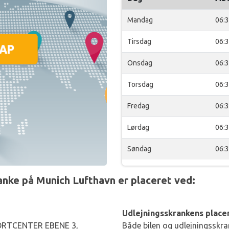
Mandag
06:
Tirsdag
06:
Onsdag
06:
Torsdag
06:
Fredag
06:
Lørdag
06:
Søndag
06:
ke på Munich Lufthavn er placeret ved:
Udlejningsskrankens placer
RTCENTER EBENE 3,
Både bilen og udlejningsskran