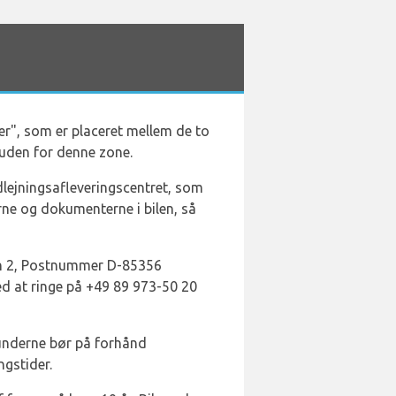
er", som er placeret mellem de to
 uden for denne zone.
udlejningsafleveringscentret, som
rne og dokumenterne i bilen, så
avn 2, Postnummer D-85356
ed at ringe på +49 89 973-50 20
 kunderne bør på forhånd
ngstider.