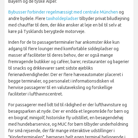
Bayern og de tyske Alper.
Bybusser forbinder regelmæssigt med centrale München
og
andre bydele. Flere
taxiholdepladser
tilbyder privat biludlejning
med chauffør til dem, der ikke ønsker at leje en bil til selv at
køre på Tysklands berygtede motorveje.
Inden for de to passagerterminaler har ankomster ikke kun
adgang til flere lounger med komfortable siddepladser og
masser af faciliteter til deres behov, der er også mange
fremragende butikker og caféer, barer, restauranter og bagerier
til snacks og drikkevarer samt sidste øjebliks
ferienødvendigheder. Der er flere hæveautomater placeret i
begge terminaler, og personalet i informationsdisken vil
henvise passagerer til en valutaveksling og forskellige
faciliteter i lufthavnscentret.
For passagerer med lidt tid til rådighed er der lufthavnsture og
besøgsparken at nyde. Der er endda et legeområde for børn og
en biograf, minigolf, historiske fly udstillet, en besøgendehøj
med hundebarservice, og MUC for børn tilbyder underholdning
for små rejsende, der får mange interaktive udstillinger i
"Kinderterminalen", børnenes helt egen terminal beliggende i