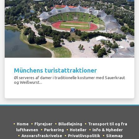
Münchens turistattraktioner
Øl serveres af damer i traditionelle kostumer med Sauerkraut
og Weißwurst...
Home
Flyrejser
Biludlejning
Transport til og fra
lufthavnen
Parkering
Hoteller
Info & Nyheder
Ansvarsfraskrivelse
Privatlivspolitik
Sitemap