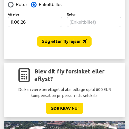
Blev dit fly forsinket eller
aflyst?
Du kan være berettiget til at modtage op til 600 EUR
Lad
kompensation pr. person i dit selskab..
GØR KRAV NU!