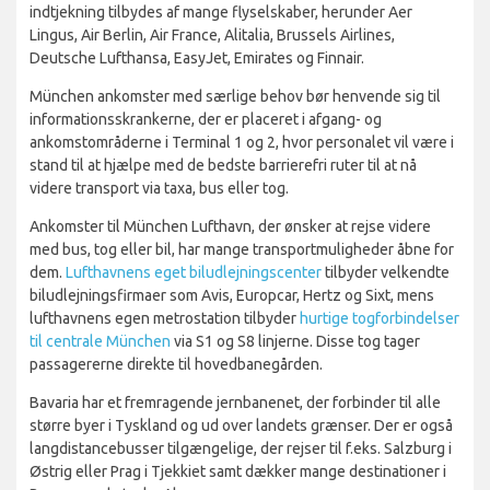
indtjekning tilbydes af mange flyselskaber, herunder Aer
Lingus, Air Berlin, Air France, Alitalia, Brussels Airlines,
Deutsche Lufthansa, EasyJet, Emirates og Finnair.
München ankomster med særlige behov bør henvende sig til
informationsskrankerne, der er placeret i afgang- og
ankomstområderne i Terminal 1 og 2, hvor personalet vil være i
stand til at hjælpe med de bedste barrierefri ruter til at nå
videre transport via taxa, bus eller tog.
Ankomster til München Lufthavn, der ønsker at rejse videre
med bus, tog eller bil, har mange transportmuligheder åbne for
dem.
Lufthavnens eget biludlejningscenter
tilbyder velkendte
biludlejningsfirmaer som Avis, Europcar, Hertz og Sixt, mens
lufthavnens egen metrostation tilbyder
hurtige togforbindelser
til centrale München
via S1 og S8 linjerne. Disse tog tager
passagererne direkte til hovedbanegården.
Bavaria har et fremragende jernbanenet, der forbinder til alle
større byer i Tyskland og ud over landets grænser. Der er også
langdistancebusser tilgængelige, der rejser til f.eks. Salzburg i
Østrig eller Prag i Tjekkiet samt dækker mange destinationer i