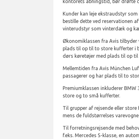
kontorets åbningstid, bør drøfte 
Kunder kan leje ekstraudstyr som 
bestille dette ved reservationen af
vinterudstyr som vinterdæk og kæde
Økonomiklassen fra Avis tilbyder
plads til op til to store kufferte
dørs køretøjer med plads til op til
Mellemtiden fra Avis München Luft
passagerer og har plads til to sto
Premiumklassen inkluderer BMW 3-s
store og to små kufferter.
Til grupper af rejsende eller store
mens de fuldstørrelses varevogne
Til forretningsrejsende med behov
f.eks. Mercedes S-klasse, en autom