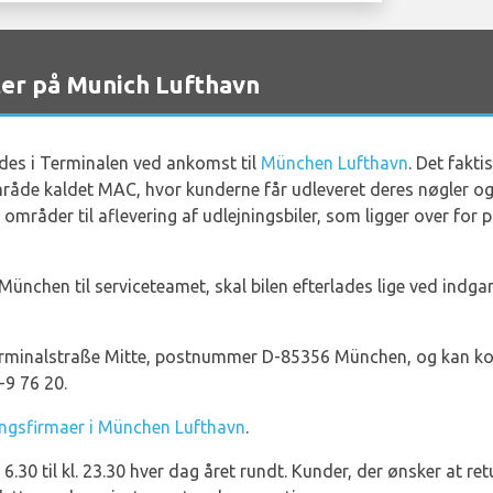
ter på Munich Lufthavn
ndes i Terminalen ved ankomst til
München Lufthavn
. Det fakt
 område kaldet MAC, hvor kunderne får udleveret deres nøgler o
mråder til aflevering af udlejningsbiler, som ligger over for
 München til serviceteamet, skal bilen efterlades lige ved ind
erminalstraße Mitte, postnummer D-85356 München, og kan kon
-9 76 20.
ingsfirmaer i München Lufthavn
.
 6.30 til kl. 23.30 hver dag året rundt. Kunder, der ønsker at ret