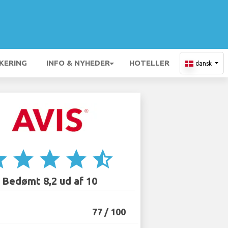
KERING
INFO & NYHEDER
HOTELLER
dansk
ar
star
star
star
star_half
Bedømt 8,2 ud af 10
77 / 100