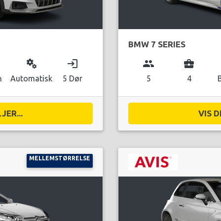
BMW 7 SERIES
miscellaneous_services
login
group
business_center
n
Automatisk
5 Dør
5
4
JER...
VIS D
MELLEMSTØRRELSE