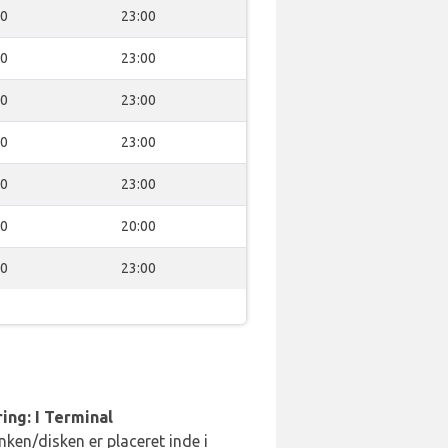
00
23:00
00
23:00
00
23:00
00
23:00
00
23:00
00
20:00
00
23:00
ing: I Terminal
ken/disken er placeret inde i