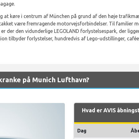
bagage.
 at køre i centrum af München på grund af den høje trafikmæng
kket være fremragende motorvejsforbindelser. Til familier 
 er der den vidunderlige LEGOLAND forlystelsespark, der ligger
n tilbyder forlystelser, hundredvis af Lego-udstillinger, caféer
skranke på Munich Lufthavn?
Hvad er AVIS åbnings
Dag
Åb