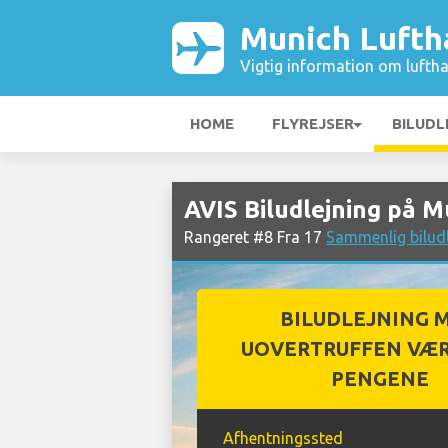
Munich Lufth
Vigtig information om luftha
HOME
FLYREJSER
BILUDL
AVIS Biludlejning på 
Rangeret #8 Fra 17
Sammenlig bilud
BILUDLEJNING 
UOVERTRUFFEN VÆR
PENGENE
Afhentningssted