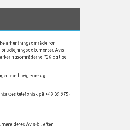
iske afhentningsområde for
g biludlejningsdokumenter. Avis
 parkeringsområderne P26 og lige
gangen med nøglerne og
taktes telefonisk på +49 89 975-
urnere deres Avis-bil efter