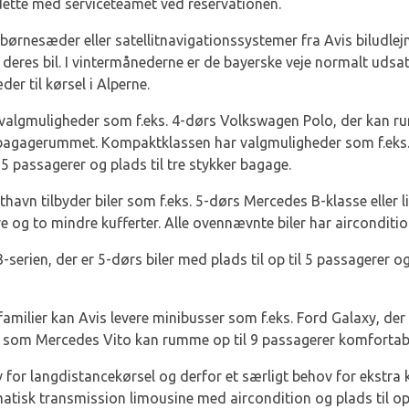
dette med serviceteamet ved reservationen.
børnesæder eller satellitnavigationssystemer fra Avis biludl
 deres bil. I vintermånederne er de bayerske veje normalt udsat 
r til kørsel i Alperne.
 valgmuligheder som f.eks. 4-dørs Volkswagen Polo, der kan ru
r i bagagerummet. Kompaktklassen har valgmuligheder som f.eks. 
 5 passagerer og plads til tre stykker bagage.
havn tilbyder biler som f.eks. 5-dørs Mercedes B-klasse eller
re og to mindre kufferter. Alle ovennævnte biler har airconditio
erien, der er 5-dørs biler med plads til op til 5 passagerer o
 familier kan Avis levere minibusser som f.eks. Ford Galaxy, der h
 som Mercedes Vito kan rumme op til 9 passagerer komfortabe
 for langdistancekørsel og derfor et særligt behov for ekstra 
atisk transmission limousine med aircondition og plads til op 