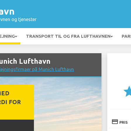
avn
vnen og tjenester
EJNING
TRANSPORT TIL OG FRA LUFTHAVNEN
PAR
Munich Lufthavn
lejningsfirmaer på Munich Lufthavn
st
MED
DI FOR
credit_card
PRIS