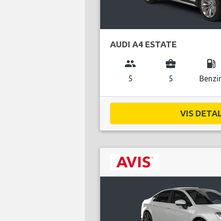
AUDI A4 ESTATE
group
business_center
local_gas_station
5
5
Benzi
VIS DETAL