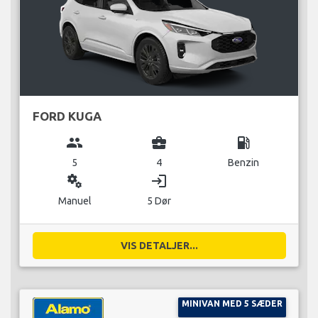
FORD KUGA
group
business_center
local_gas_station
5
4
Benzin
miscellaneous_services
login
Manuel
5 Dør
VIS DETALJER...
MINIVAN MED 5 SÆDER