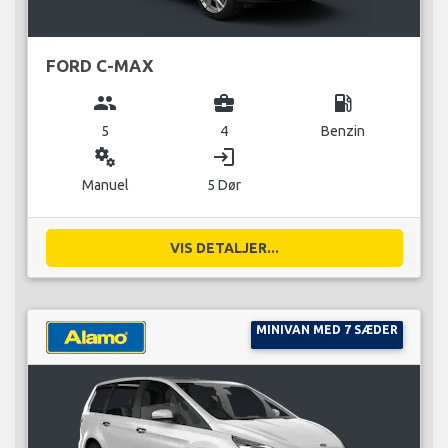
FORD C-MAX
group
business_center
local_gas_station
5
4
Benzin
miscellaneous_services
login
Manuel
5 Dør
VIS DETALJER...
MINIVAN MED 7 SÆDER