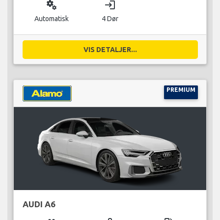
miscellaneous_services
login
Automatisk
4 Dør
VIS DETALJER...
PREMIUM
AUDI A6