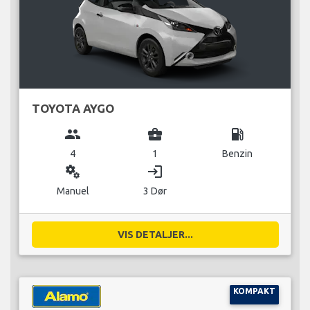
TOYOTA AYGO
group
business_center
local_gas_station
4
1
Benzin
miscellaneous_services
login
Manuel
3 Dør
VIS DETALJER...
KOMPAKT