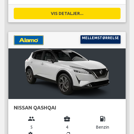
VIS DETALJER...
MELLEMSTØRRELSE
NISSAN QASHQAI
group
business_center
local_gas_station
5
4
Benzin