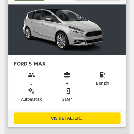
FORD S-MAX
group
business_center
local_gas_station
5
4
Benzin
miscellaneous_services
login
Automatisk
5 Dør
VIS DETALJER...