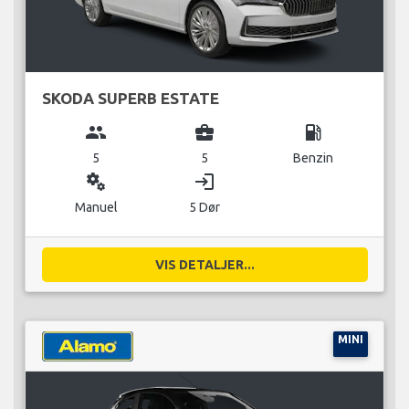
SKODA SUPERB ESTATE
group
business_center
local_gas_station
5
5
Benzin
miscellaneous_services
login
Manuel
5 Dør
VIS DETALJER...
MINI