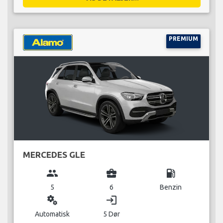
PREMIUM
MERCEDES GLE
group
business_center
local_gas_station
5
6
Benzin
miscellaneous_services
login
Automatisk
5 Dør