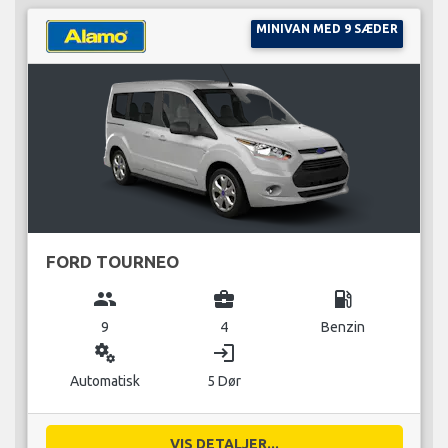
MINIVAN MED 9 SÆDER
FORD TOURNEO
group
business_center
local_gas_station
9
4
Benzin
miscellaneous_services
login
Automatisk
5 Dør
VIS DETALJER...