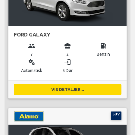
FORD GALAXY
group
business_center
local_gas_station
7
2
Benzin
miscellaneous_services
login
Automatisk
5 Dør
VIS DETALJER...
SUV