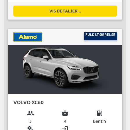
VIS DETALJER...
FULDSTØRRELSE
VOLVO XC60
group
business_center
local_gas_station
5
4
Benzin
miscellaneous_services
login