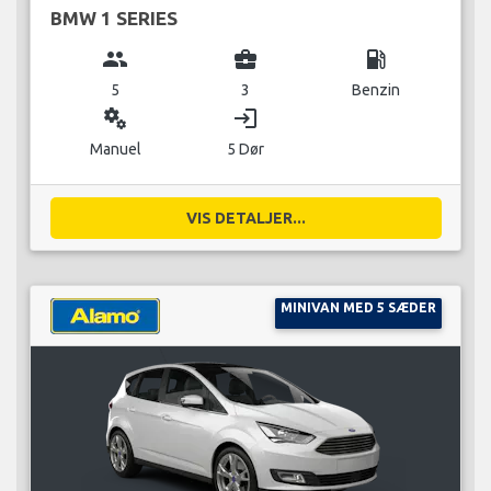
BMW 1 SERIES
group
business_center
local_gas_station
5
3
Benzin
miscellaneous_services
login
Manuel
5 Dør
VIS DETALJER...
MINIVAN MED 5 SÆDER