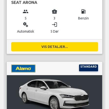
SEAT ARONA
group
business_center
local_gas_station
5
3
Benzin
miscellaneous_services
login
Automatisk
5 Dør
VIS DETALJER...
STANDARD