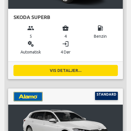
SKODA SUPERB
group
business_center
local_gas_station
5
4
Benzin
miscellaneous_services
login
Automatisk
4 Dør
VIS DETALJER...
STANDARD