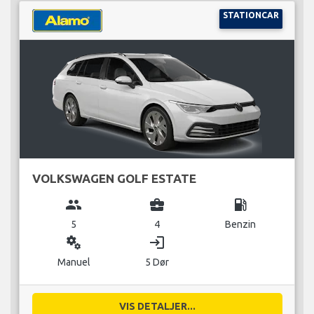
STATIONCAR
VOLKSWAGEN GOLF ESTATE
group
business_center
local_gas_station
5
4
Benzin
miscellaneous_services
login
Manuel
5 Dør
VIS DETALJER...