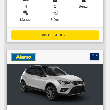
4
2
Benzin
miscellaneous_services
login
Manuel
3 Dør
VIS DETALJER...
SUV