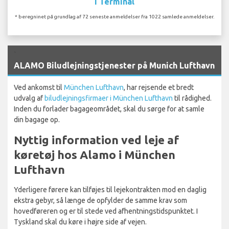
I Terminal
* beregninet på grundlag af 72 seneste anmeldelser fra 1022 samlede anmeldelser.
`
ALAMO Biludlejningstjenester på Munich Lufthavn
Ved ankomst til
München Lufthavn
, har rejsende et bredt
udvalg af
biludlejningsfirmaer i München Lufthavn
til rådighed.
Inden du forlader bagageområdet, skal du sørge for at samle
din bagage op.
Nyttig information ved leje af
køretøj hos Alamo i München
Lufthavn
Yderligere førere kan tilføjes til lejekontrakten mod en daglig
ekstra gebyr, så længe de opfylder de samme krav som
hovedføreren og er til stede ved afhentningstidspunktet. I
Tyskland skal du køre i højre side af vejen.