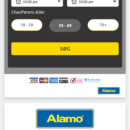
Chaufførens alder:
18 - 29
70+
30 - 69
SØG