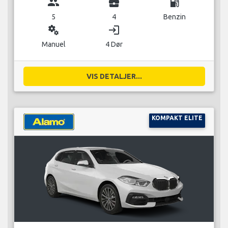
group
business_center
local_gas_station
5
4
Benzin
miscellaneous_services
login
Manuel
4 Dør
VIS DETALJER...
KOMPAKT ELITE