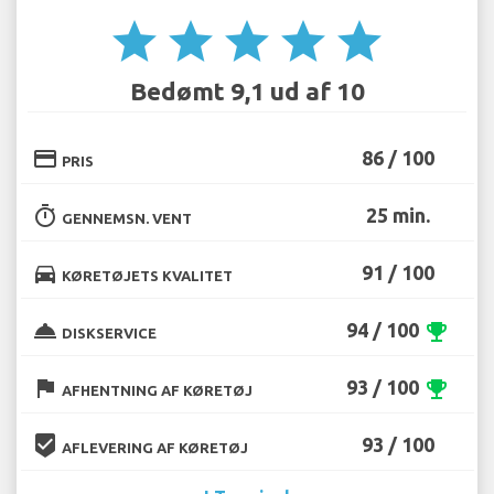
star
star
star
star
star
Bedømt 9,1 ud af 10
credit_card
86 / 100
PRIS
timer
25 min.
GENNEMSN. VENT
directions_car
91 / 100
KØRETØJETS KVALITET
room_service
94 / 100
emoji_events
DISKSERVICE
flag
93 / 100
emoji_events
AFHENTNING AF KØRETØJ
beenhere
93 / 100
AFLEVERING AF KØRETØJ