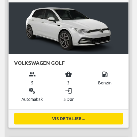
VOLKSWAGEN GOLF
group
business_center
local_gas_station
5
3
Benzin
miscellaneous_services
login
Automatisk
5 Dør
VIS DETALJER...