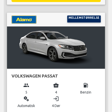
MELLEMSTØRRELSE
VOLKSWAGEN PASSAT
group
business_center
local_gas_station
5
4
Benzin
miscellaneous_services
login
Automatisk
4 Dør