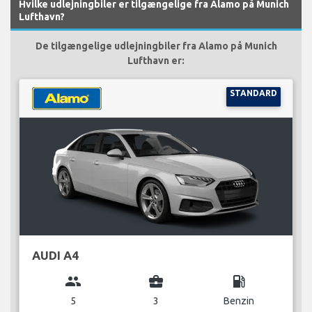
Hvilke udlejningbiler er tilgængelige fra Alamo på Munich
Lufthavn?
De tilgængelige udlejningbiler fra Alamo på Munich
Lufthavn er:
STANDARD
AUDI A4
group
business_center
local_gas_station
5
3
Benzin