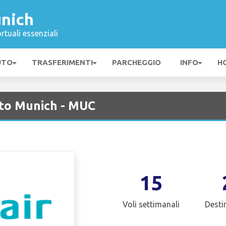
nich
rtuali essenziali
UTO
TRASFERIMENTI
PARCHEGGIO
INFO
H
rto Munich - MUC
15
Voli settimanali
Desti