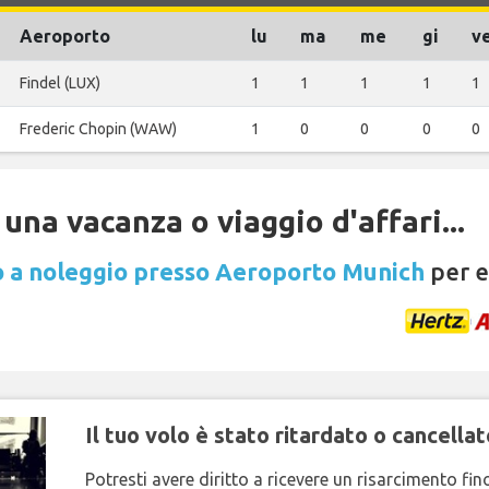
Aeroporto
lu
ma
me
gi
v
Findel (LUX)
1
1
1
1
1
Frederic Chopin (WAW)
1
0
0
0
0
una vacanza o viaggio d'affari...
 a noleggio presso Aeroporto Munich
per e
Il tuo volo è stato ritardato o cancellat
Potresti avere diritto a ricevere un risarcimento fi