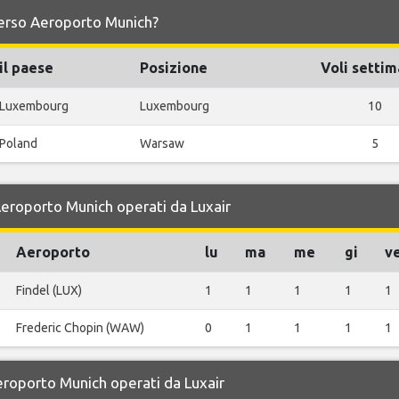
e verso Aeroporto Munich?
il paese
Posizione
Voli settim
Luxembourg
Luxembourg
10
Poland
Warsaw
5
 Aeroporto Munich operati da Luxair
Aeroporto
lu
ma
me
gi
v
Findel (LUX)
1
1
1
1
1
Frederic Chopin (WAW)
0
1
1
1
1
Aeroporto Munich operati da Luxair