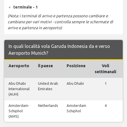
terminale - 1
(Nota: i terminal di arrivo e partenza possono cambiare e
cambiano per vari motivi - controlla sempre le schermate di
arrivo e partenza in aeroporto)
In quali località vola Garuda Indonesia da e verso
Aeroporto Munich?
Aeroporto
il paese
Posizione
Voli
settimanali
Abu Dhabi
United Arab
Abu Dhabi
1
V
International
Emirates
(AUH)
Amsterdam-
Netherlands
Amsterdam
4
V
Schiphol
Schiphol
(AMS)