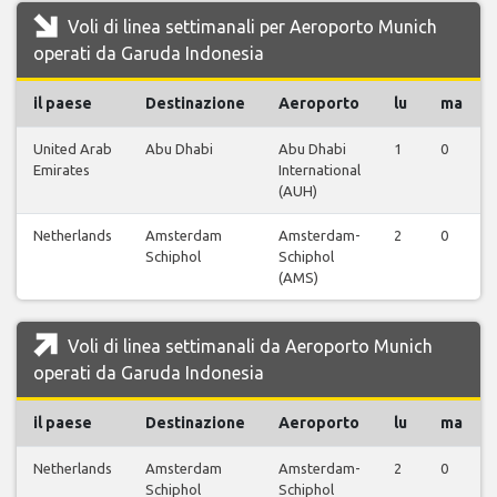
Voli di linea settimanali per Aeroporto Munich
operati da Garuda Indonesia
il paese
Destinazione
Aeroporto
lu
ma
United Arab
Abu Dhabi
Abu Dhabi
1
0
Emirates
International
(AUH)
Netherlands
Amsterdam
Amsterdam-
2
0
Schiphol
Schiphol
(AMS)
Voli di linea settimanali da Aeroporto Munich
operati da Garuda Indonesia
il paese
Destinazione
Aeroporto
lu
ma
Netherlands
Amsterdam
Amsterdam-
2
0
Schiphol
Schiphol