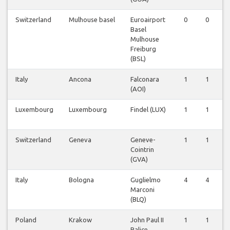
Switzerland
Mulhouse basel
Euroairport
0
0
Basel
Mulhouse
Freiburg
(BSL)
Italy
Ancona
Falconara
1
1
(AOI)
Luxembourg
Luxembourg
Findel (LUX)
1
1
Switzerland
Geneva
Geneve-
1
1
Cointrin
(GVA)
Italy
Bologna
Guglielmo
4
4
Marconi
(BLQ)
Poland
Krakow
John Paul II
1
1
Balice