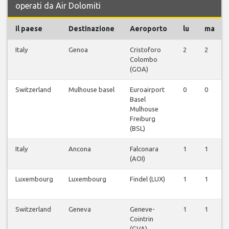
operati da Air Dolomiti
il paese
Destinazione
Aeroporto
lu
ma
Italy
Genoa
Cristoforo
2
2
Colombo
(GOA)
Switzerland
Mulhouse basel
Euroairport
0
0
Basel
Mulhouse
Freiburg
(BSL)
Italy
Ancona
Falconara
1
1
(AOI)
Luxembourg
Luxembourg
Findel (LUX)
1
1
Switzerland
Geneva
Geneve-
1
1
Cointrin
(GVA)