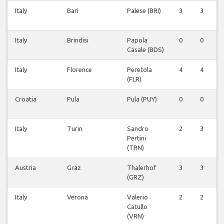
Italy
Bari
Palese (BRI)
3
3
Italy
Brindisi
Papola
0
0
Casale (BDS)
Italy
Florence
Peretola
4
4
(FLR)
Croatia
Pula
Pula (PUY)
0
0
Italy
Turin
Sandro
2
3
Pertini
(TRN)
Austria
Graz
Thalerhof
3
3
(GRZ)
Italy
Verona
Valerio
2
2
Catullo
(VRN)