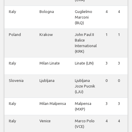
Italy
Bologna
Guglielmo
4
4
Marconi
(BLQ)
Poland
Krakow
John Paul II
1
1
Balice
International
(KRK)
Italy
Milan Linate
Linate (LIN)
3
3
Slovenia
Ljubljana
Ljubljana
0
0
Joze Pucnik
(LJU)
Italy
Milan Malpensa
Malpensa
3
3
(MXP)
Italy
Venice
Marco Polo
4
4
(VCE)