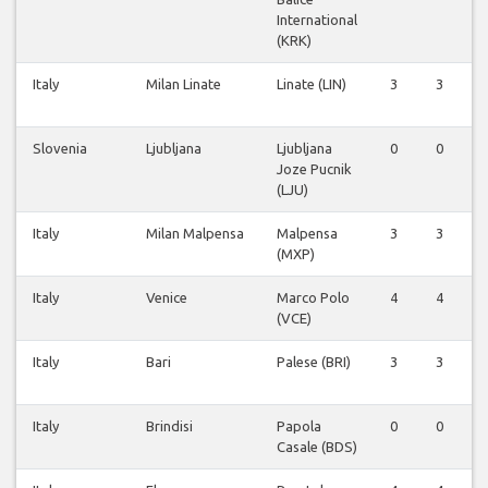
International
(KRK)
Italy
Milan Linate
Linate (LIN)
3
3
Slovenia
Ljubljana
Ljubljana
0
0
Joze Pucnik
(LJU)
Italy
Milan Malpensa
Malpensa
3
3
(MXP)
Italy
Venice
Marco Polo
4
4
(VCE)
Italy
Bari
Palese (BRI)
3
3
Italy
Brindisi
Papola
0
0
Casale (BDS)