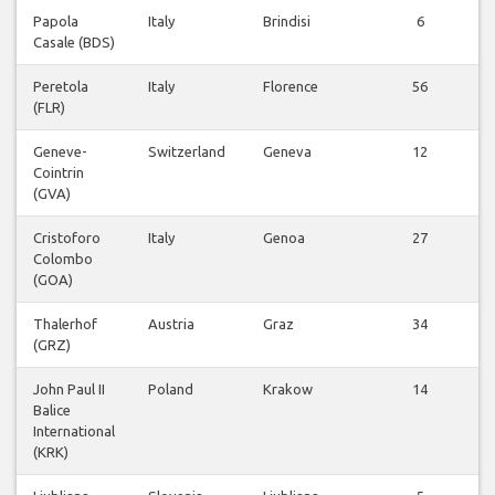
Papola
Italy
Brindisi
6
Casale (BDS)
Peretola
Italy
Florence
56
(FLR)
Geneve-
Switzerland
Geneva
12
Cointrin
(GVA)
Cristoforo
Italy
Genoa
27
Colombo
(GOA)
Thalerhof
Austria
Graz
34
(GRZ)
John Paul II
Poland
Krakow
14
Balice
International
(KRK)