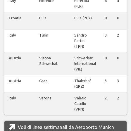
Italy
Florence
Peretola
4
4
(FLR)
Croatia
Pula
Pula (PUY)
0
0
Italy
Turin
Sandro
3
2
Pertini
(TRN)
Austria
Vienna
Schwechat
0
0
Schwechat
International
(VIE)
Austria
Graz
Thalerhof
3
3
(GRZ)
Italy
Verona
Valerio
2
2
Catullo
(VRN)
Voli di linea settimanali da Aeroporto Munich