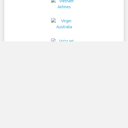
Home
voli
Noleggio Auto
Trasferimenti
Parcheggio
Hotel
Info
Dichiarazione
Privacy
Mappa del sito
COPYRIGHT © 2026 Try Quantum OU trading as
"TripTQ" and munichairport.org (also known as TripTQ
Aeroporto Munich) / All Rights Reserved.
DICHIARAZIONE DI NON RESPONSABILITÀ - Questo sito non è il sito
ufficiale di Aeroporto Munich