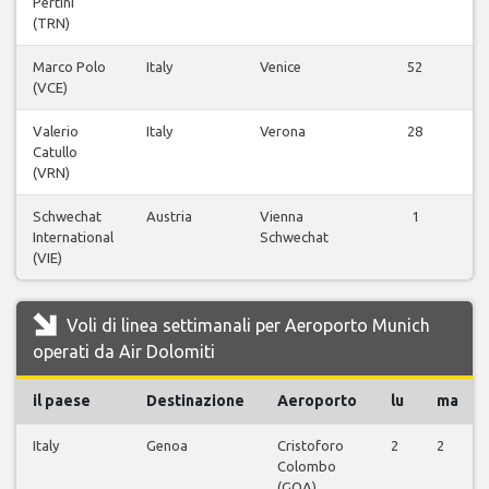
Pertini
(TRN)
Marco Polo
Italy
Venice
52
(VCE)
Valerio
Italy
Verona
28
Catullo
(VRN)
Schwechat
Austria
Vienna
1
International
Schwechat
(VIE)
Voli di linea settimanali per Aeroporto Munich
operati da Air Dolomiti
il paese
Destinazione
Aeroporto
lu
ma
Italy
Genoa
Cristoforo
2
2
Colombo
(GOA)