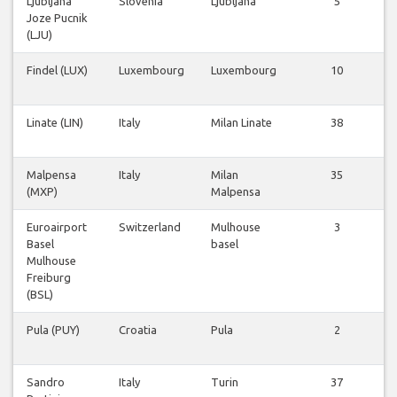
Ljubljana
Slovenia
Ljubljana
5
Joze Pucnik
(LJU)
Findel (LUX)
Luxembourg
Luxembourg
10
Linate (LIN)
Italy
Milan Linate
38
Malpensa
Italy
Milan
35
(MXP)
Malpensa
Euroairport
Switzerland
Mulhouse
3
Basel
basel
Mulhouse
Freiburg
(BSL)
Pula (PUY)
Croatia
Pula
2
Sandro
Italy
Turin
37