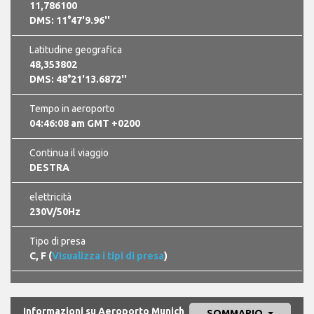
11,786100
DMS: 11°47'9.96''
Latitudine geografica
48,353802
DMS: 48°21'13.6872''
Tempo in aeroporto
04:46:09 am GMT +0200
Continua il viaggio
DESTRA
elettricità
230V/50Hz
Tipo di presa
C, F (
Visualizza i tipi di presa
)
Informazioni su Aeroporto Munich
SOMMARIO