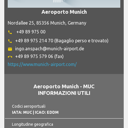
Aeroporto Munich
Nordallee 25, 85356 Munich, Germany
+49 89 975 00
phone
+49 89 975 214 70 (Bagaglio perso e trovato)
phone
ingo.anspach@munich-airport.de
email
+49 89 975 579 06 (fax)
call_end
https://www.munich-airport.com/
Aeroporto Munich - MUC
INFORMAZIONI UTILI
Codici aeroportuali
IATA: MUC
| ICAO: EDDM
Longitudine geografica