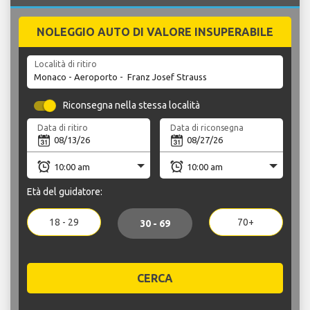
NOLEGGIO AUTO DI VALORE INSUPERABILE
Località di ritiro
Riconsegna nella stessa località
Data di ritiro
Data di riconsegna
Età del guidatore:
18 - 29
70+
30 - 69
CERCA