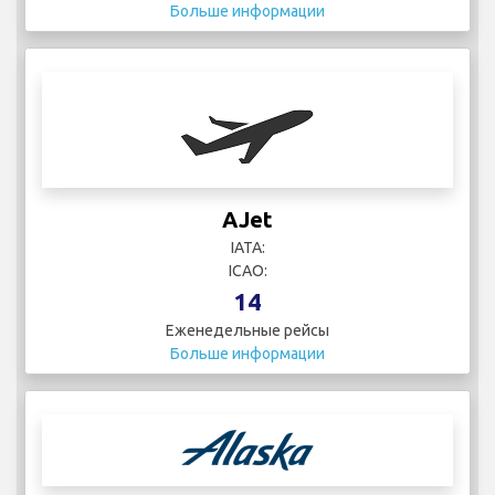
Больше информации
AJet
IATA:
ICAO:
14
Еженедельные рейсы
Больше информации