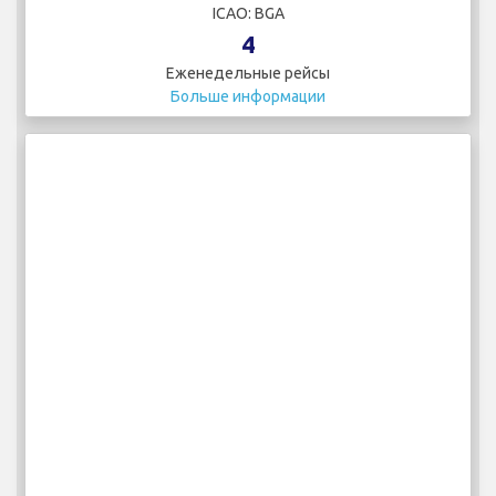
ICAO: BGA
4
Еженедельные рейсы
Больше информации