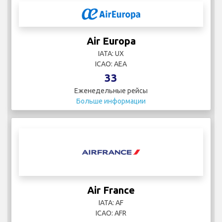
Air Europa
IATA: UX
ICAO: AEA
33
Еженедельные рейсы
Больше информации
Air France
IATA: AF
ICAO: AFR