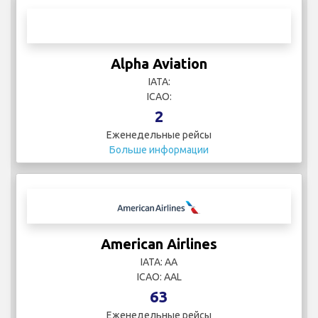
Alpha Aviation
IATA:
ICAO:
2
Еженедельные рейсы
Больше информации
American Airlines
IATA: AA
ICAO: AAL