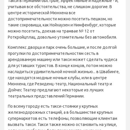
Такси в Германии быстрые, эффективные и надежные - и,
учитывая все обстоятельства, не слишком дорогие. В
центре исторической Мюнхена все
достопримечательности можно посетить пешком, но
такие сокровища, как Нойхаузен и Нимфенбург, которые
можно посетить, доехав на трамвае № 12 от
Роткройцплац, довольно утомительны без автомобиля.
Комплекс дворца и парк очень большие, и после долгой
прогулки по достопримечательностям сесть в
арендованную машину или такси может сделать чудеса
для уставших туристов. В конце концов, потом можно
насладиться удивительной ночной жизнью... в Швабинге,
где находятся модные ночные клубы, или в центре
Мюнхена, где Резиденц-театр, Национальный театр и
Дойчес Театер предлагают некоторые из лучших
театральных представлений Германии.
По всему городу есть такси-стоянки у крупных
железнодорожных станций, а в большинстве крупных
супермаркетов есть телефоны, позволяющие клиентам
вызвать такси. Такси также можно остановить на улице,