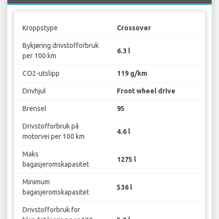
Kroppstype
Crossover
Bykjøring drivstofforbruk
6.3 l
per 100 km
CO2-utslipp
119 g/km
Drivhjul
Front wheel drive
Brensel
95
Drivstofforbruk på
4.6 l
motorvei per 100 km
Maks
1275 l
bagasjeromskapasitet
Minimum
536 l
bagasjeromskapasitet
Drivstofforbruk for