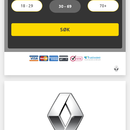
18 - 29
70+
30 - 69
SØK