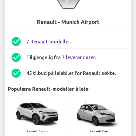
Renault - Munich Airport
check_circle
7
Renault-modeller
.
check_circle
Tilgjengelig fra
7 leverandører
.
check_circle
45 tilbud på leiebiler for Renault søkte.
Populære Renault-modeller å leie:
Renault Captur
Renault Zoe