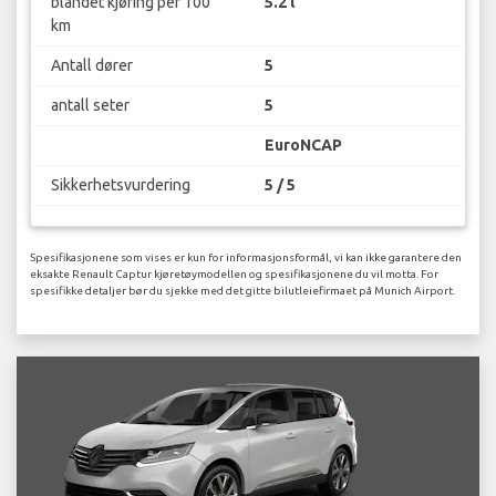
blandet kjøring per 100
5.2 l
km
Antall dører
5
antall seter
5
EuroNCAP
Sikkerhetsvurdering
5 / 5
Spesifikasjonene som vises er kun for informasjonsformål, vi kan ikke garantere den
eksakte Renault Captur kjøretøymodellen og spesifikasjonene du vil motta. For
spesifikke detaljer bør du sjekke med det gitte bilutleiefirmaet på Munich Airport.