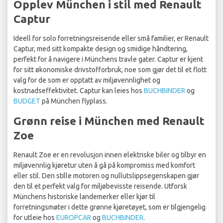
Opplev München i stil med Renault
Captur
Ideell for solo forretningsreisende eller små familier, er Renault
Captur, med sitt kompakte design og smidige håndtering,
perfekt for å navigere i Münchens travle gater. Captur er kjent
for sitt økonomiske drivstofforbruk, noe som gjør det til et flott
valg for de som er opptatt av miljøvennlighet og
kostnadseffektivitet. Captur kan leies hos
BUCHBINDER
og
BUDGET
på München flyplass.
Grønn reise i München med Renault
Zoe
Renault Zoe er en revolusjon innen elektriske biler og tilbyr en
miljøvennlig kjøretur uten å gå på kompromiss med komfort
eller stil. Den stille motoren og nullutslippsegenskapen gjør
den til et perfekt valg for miljøbevisste reisende. Utforsk
Münchens historiske landemerker eller kjør til
forretningsmøter i dette grønne kjøretøyet, som er tilgjengelig
for utleie hos
EUROPCAR
og
BUCHBINDER
.