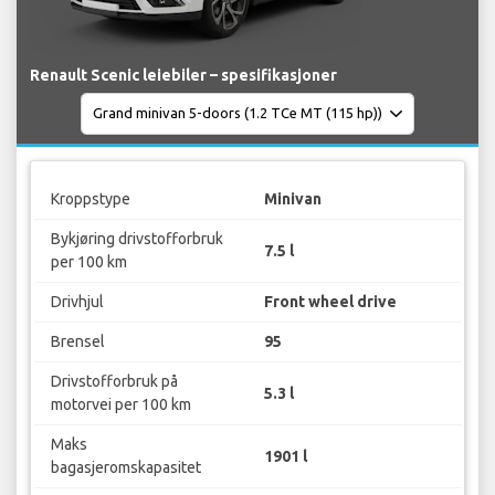
Renault Scenic leiebiler – spesifikasjoner
Kroppstype
Minivan
Bykjøring drivstofforbruk
7.5 l
per 100 km
Drivhjul
Front wheel drive
Brensel
95
Drivstofforbruk på
5.3 l
motorvei per 100 km
Maks
1901 l
bagasjeromskapasitet