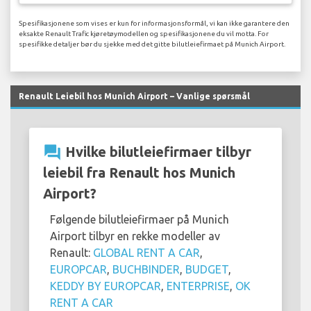
Spesifikasjonene som vises er kun for informasjonsformål, vi kan ikke garantere den
eksakte Renault Trafic kjøretøymodellen og spesifikasjonene du vil motta. For
spesifikke detaljer bør du sjekke med det gitte bilutleiefirmaet på Munich Airport.
Renault Leiebil hos Munich Airport – Vanlige spørsmål
question_answer
Hvilke bilutleiefirmaer tilbyr
leiebil fra Renault hos Munich
Airport?
Følgende bilutleiefirmaer på Munich
Airport tilbyr en rekke modeller av
Renault:
GLOBAL RENT A CAR
,
EUROPCAR
,
BUCHBINDER
,
BUDGET
,
KEDDY BY EUROPCAR
,
ENTERPRISE
,
OK
RENT A CAR