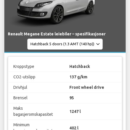
Renault Megane Estate leiebiler – spesifikasjoner
Kroppstype
Hatchback
CO2-utslipp
137 g/km
Drivhjul
Front wheel drive
Brensel
95
Maks
1247 l
bagasjeromskapasitet
Minimum
402 l