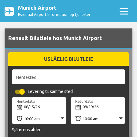
Munich Airport
Essential Airport Informasjon og tjenester
Renault Bilutleie hos Munich Airport
USLÅELIG BILUTLEIE
Hentested
Levering til samme sted
Hentedato
Returdato
Sjåførens alder: