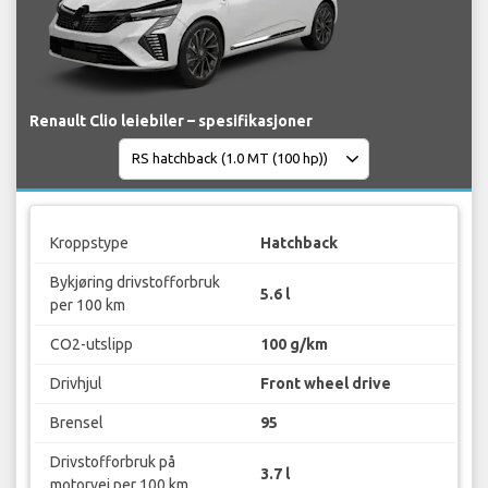
Renault Clio leiebiler – spesifikasjoner
Kroppstype
Hatchback
Bykjøring drivstofforbruk
5.6 l
per 100 km
CO2-utslipp
100 g/km
Drivhjul
Front wheel drive
Brensel
95
Drivstofforbruk på
3.7 l
motorvei per 100 km