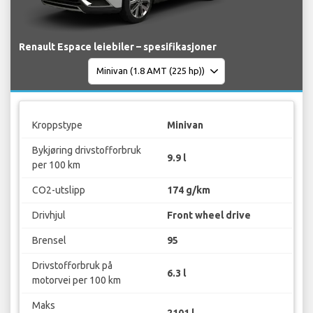
Renault Espace leiebiler – spesifikasjoner
Kroppstype
Minivan
Bykjøring drivstofforbruk
9.9 l
per 100 km
CO2-utslipp
174 g/km
Drivhjul
Front wheel drive
Brensel
95
Drivstofforbruk på
6.3 l
motorvei per 100 km
Maks
2101 l