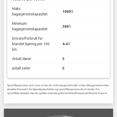
Maks
1069 l
bagasjeromskapasitet
Minimum
366 l
bagasjeromskapasitet
Drivstofforbruk for
blandet kjøring per 100
4.4 l
km
Antall dører
5
antall seter
5
Spesifikasjonene som vises er kun for informasjonsformål, vi kan ikke garantere den
eksakte Renault Clio kjøretøymodellen og spesifikasjonene du vil motta. For
spesifikke detaljer bør du sjekke med det gitte bilutleiefirmaet på Munich Airport.