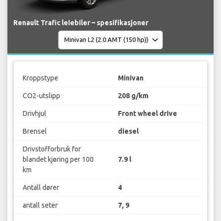
Renault Trafic leiebiler – spesifikasjoner
Kroppstype
Minivan
CO2-utslipp
208 g/km
Drivhjul
Front wheel drive
Brensel
diesel
Drivstofforbruk for
blandet kjøring per 100
7.9 l
km
Antall dører
4
antall seter
7, 9