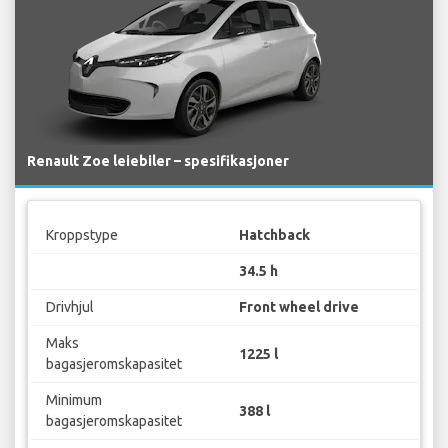
Renault Zoe leiebiler – spesifikasjoner
Kroppstype
Hatchback
34.5 h
Drivhjul
Front wheel drive
Maks
1225 l
bagasjeromskapasitet
Minimum
388 l
bagasjeromskapasitet