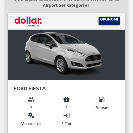
Airport per kategori er:
ØKONOMI
FORD FIESTA
group
business_center
local_gas_station
5
2
Bensin
miscellaneous_services
login
Manuelt gir
3 Dør