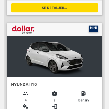
SE DETALJER...
MINI
HYUNDAI I10
group
business_center
local_gas_station
4
2
Bensin
miscellaneous_services
login