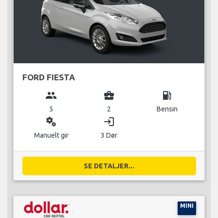
FORD FIESTA
group
business_center
local_gas_station
5
2
Bensin
miscellaneous_services
login
Manuelt gir
3 Dør
SE DETALJER...
MINI