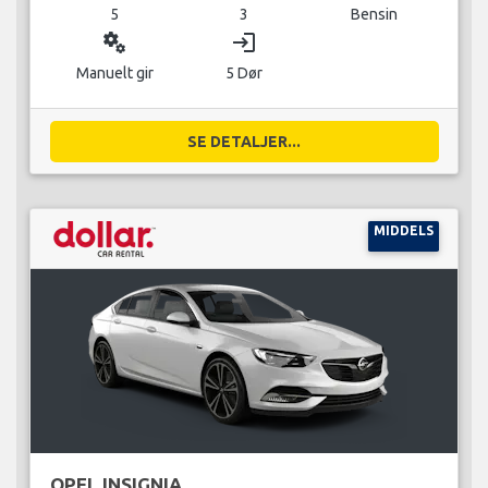
5
3
Bensin
miscellaneous_services
login
Manuelt gir
5 Dør
SE DETALJER...
MIDDELS
OPEL INSIGNIA