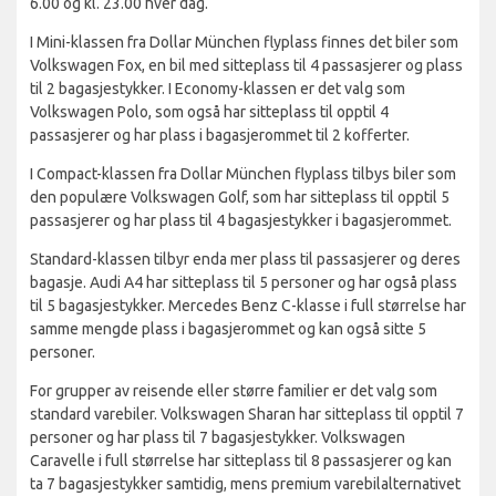
6.00 og kl. 23.00 hver dag.
I Mini-klassen fra Dollar München flyplass finnes det biler som
Volkswagen Fox, en bil med sitteplass til 4 passasjerer og plass
til 2 bagasjestykker. I Economy-klassen er det valg som
Volkswagen Polo, som også har sitteplass til opptil 4
passasjerer og har plass i bagasjerommet til 2 kofferter.
I Compact-klassen fra Dollar München flyplass tilbys biler som
den populære Volkswagen Golf, som har sitteplass til opptil 5
passasjerer og har plass til 4 bagasjestykker i bagasjerommet.
Standard-klassen tilbyr enda mer plass til passasjerer og deres
bagasje. Audi A4 har sitteplass til 5 personer og har også plass
til 5 bagasjestykker. Mercedes Benz C-klasse i full størrelse har
samme mengde plass i bagasjerommet og kan også sitte 5
personer.
For grupper av reisende eller større familier er det valg som
standard varebiler. Volkswagen Sharan har sitteplass til opptil 7
personer og har plass til 7 bagasjestykker. Volkswagen
Caravelle i full størrelse har sitteplass til 8 passasjerer og kan
ta 7 bagasjestykker samtidig, mens premium varebilalternativet