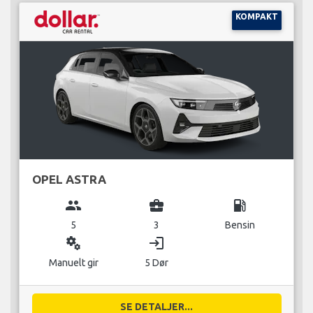
KOMPAKT
OPEL ASTRA
group
business_center
local_gas_station
5
3
Bensin
miscellaneous_services
login
Manuelt gir
5 Dør
SE DETALJER...