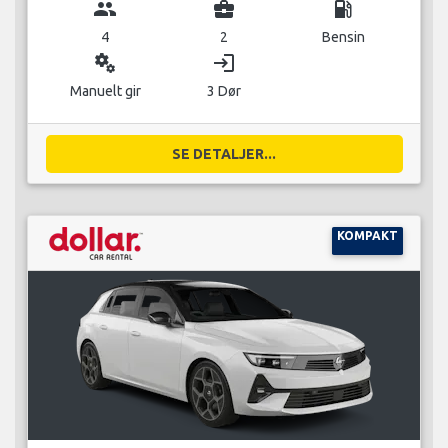
group
business_center
local_gas_station
4
2
Bensin
miscellaneous_services
login
Manuelt gir
3 Dør
SE DETALJER...
KOMPAKT