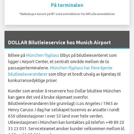
På terminalen
*Kalkulasjon basert på 87 siste anmeldelser fra 640 alle anmeldelser.
`
DOLLAR Bilutleieservice hos Munich Airport
Billeie på
München flyplass
tilbys på bilutleiesenteret som
ligger i Airport Center, et sentralt område mellom de to
passasjerterminalene.
München flyplass har flere kjente
bilutleieleverandører
som tilbyr et bredt utvalg av kjøretøy til
konkurransedyktige priser.
Kunder som ønsker å reservere hos Dollar bilutleie München
kan gjøre det ved å bruke skjemaet ovenfor.
Bilutleieleverandøren ble grunnlagt i Los Angeles i 1965 av
Henry Caruso. I dag har selskapet tusenvis av ansatte i rundt
650 utleiestasjoner i over 53 land over hele verden.
Utleiestasjonen i München kan kontaktes på telefon +49 89 20
35 23 051. Serviceteamet ønsker kunder velkommen mellom kl.