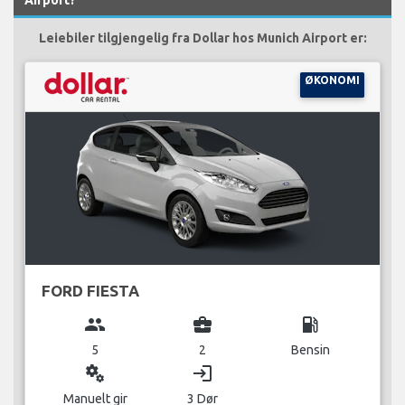
Leiebiler tilgjengelig fra Dollar hos Munich Airport er:
ØKONOMI
FORD FIESTA
group
business_center
local_gas_station
5
2
Bensin
miscellaneous_services
login
Manuelt gir
3 Dør