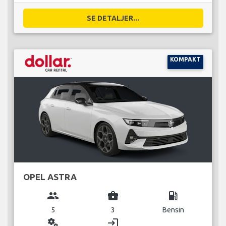
SE DETALJER...
KOMPAKT
OPEL ASTRA
group
business_center
local_gas_station
5
3
Bensin
miscellaneous_services
login