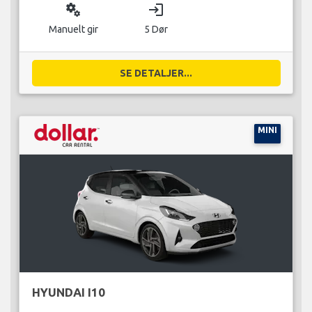
miscellaneous_services
login
Manuelt gir
5 Dør
SE DETALJER...
MINI
HYUNDAI I10