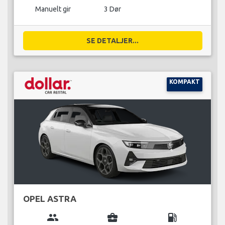
Manuelt gir
3 Dør
SE DETALJER...
KOMPAKT
OPEL ASTRA
group
business_center
local_gas_station