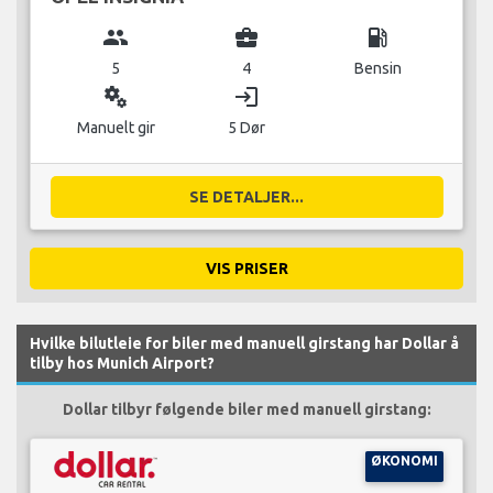
group
business_center
local_gas_station
5
4
Bensin
miscellaneous_services
login
Manuelt gir
5 Dør
SE DETALJER...
VIS PRISER
Hvilke bilutleie for biler med manuell girstang har Dollar å
tilby hos Munich Airport?
Dollar tilbyr følgende biler med manuell girstang:
ØKONOMI