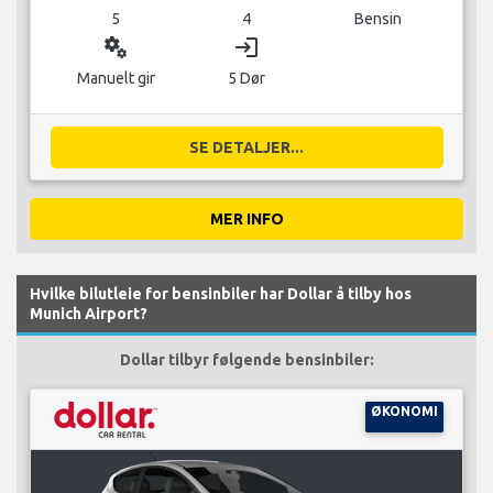
5
4
Bensin
miscellaneous_services
login
Manuelt gir
5 Dør
SE DETALJER...
MER INFO
Hvilke bilutleie for bensinbiler har Dollar å tilby hos
Munich Airport?
Dollar tilbyr følgende bensinbiler:
ØKONOMI