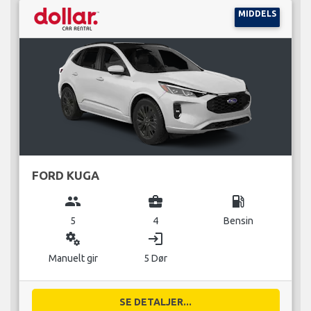
MIDDELS
FORD KUGA
group
business_center
local_gas_station
5
4
Bensin
miscellaneous_services
login
Manuelt gir
5 Dør
SE DETALJER...