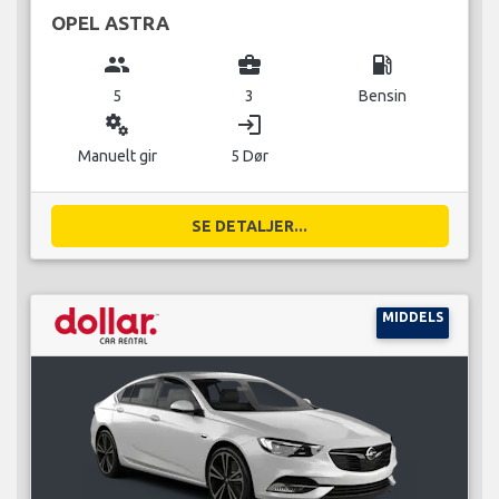
OPEL ASTRA
group
business_center
local_gas_station
5
3
Bensin
miscellaneous_services
login
Manuelt gir
5 Dør
SE DETALJER...
MIDDELS