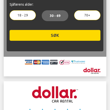
Sjåførens alder:
18 - 29
70+
30 - 69
SØK