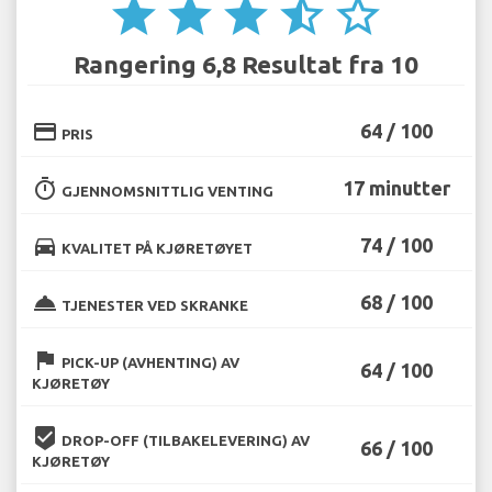
star
star
star
star_half
star_border
Rangering 6,8 Resultat fra 10
credit_card
64 / 100
PRIS
timer
17 minutter
GJENNOMSNITTLIG VENTING
directions_car
74 / 100
KVALITET PÅ KJØRETØYET
room_service
68 / 100
TJENESTER VED SKRANKE
flag
PICK-UP (AVHENTING) AV
64 / 100
KJØRETØY
beenhere
DROP-OFF (TILBAKELEVERING) AV
66 / 100
KJØRETØY