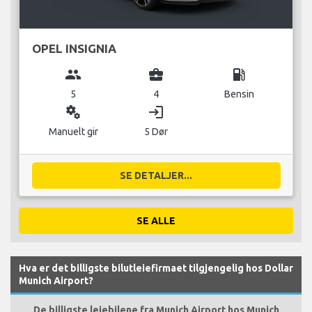
OPEL INSIGNIA
group
business_center
local_gas_station
5
4
Bensin
miscellaneous_services
login
Manuelt gir
5 Dør
SE DETALJER...
SE ALLE
Hva er det billigste bilutleiefirmaet tilgjengelig hos Dollar
Munich Airport?
De billigste leiebilene fra Munich Airport hos Munich