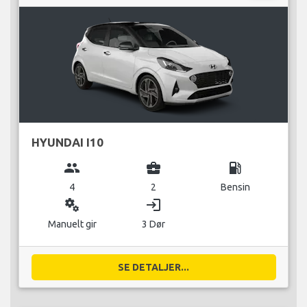
HYUNDAI I10
group
business_center
local_gas_station
4
2
Bensin
miscellaneous_services
login
Manuelt gir
3 Dør
SE DETALJER...