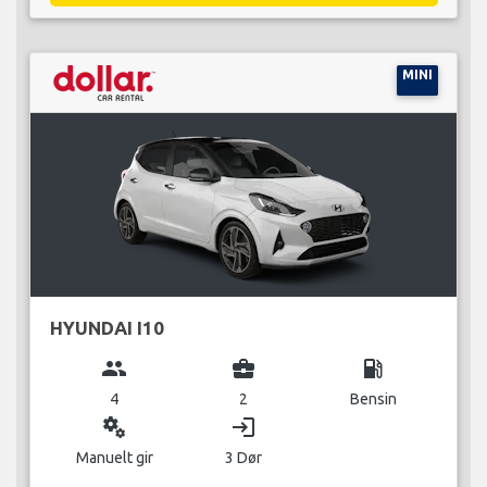
MINI
HYUNDAI I10
group
business_center
local_gas_station
4
2
Bensin
miscellaneous_services
login
Manuelt gir
3 Dør