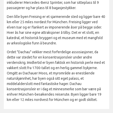
inkluderer Mercedes-Benz Sprinter, som har sitteplass til 9
passasjerer og har plass til 8 bagasjestykker.
Den lille byen Freising er et sjarmerende sted og ligger bare 40
km eller 25 miles nordøst for München. Freising ligger ved
elven Isar og er flankert av imponerende åser på begge sider.
Hver ås har sine egne attraksjoner å tilby. Det er et slott, en
katedral, et historisk bryggeri og et museum med et mangfold
av arkeologiske funn å beundre.
Ordet "Dachau" vekker mest forferdelige assosiasjoner, da
dette var stedet for en konsentrasjonsleir under andre
verdenskrig. Imidlertid er byen faktisk en historisk perle med et
vakkert slott fra 1700-tallet og en herlig gammel bykjerne.
Omgitt av Dachauer Moos, et myrområde av enestående
naturskjønnhet, har byen også sitt eget palass, et
middelalderslott med fantastiske hager. Dachau
konsentrasjonsleir er i dag et minnesmerke som bør være på
enhver München-besøkendes reiserute. Byen ligger bare 19
km eller 12 miles nordvest for München og er godt skiltet.