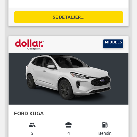
SE DETALJER...
MIDDELS
FORD KUGA
group
business_center
local_gas_station
5
4
Bensin