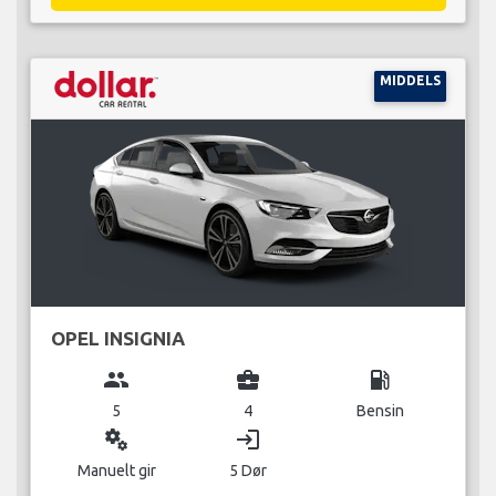
MIDDELS
OPEL INSIGNIA
group
business_center
local_gas_station
5
4
Bensin
miscellaneous_services
login
Manuelt gir
5 Dør