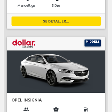
Manuelt gir
5 Dør
SE DETALJER...
MIDDELS
OPEL INSIGNIA
group
business_center
local_gas_station