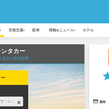
空港交通
駐車
情報&ニュース
ホテル
のレンタカー
でレンタカー会社比較
st
カー
credit_card
価格