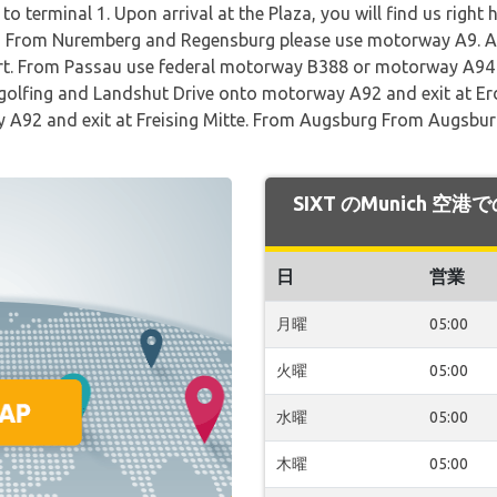
to terminal 1. Upon arrival at the Plaza, you will find us right
From Nuremberg and Regensburg please use motorway A9. At 
t. From Passau use federal motorway B388 or motorway A94 a
golfing and Landshut Drive onto motorway A92 and exit at Er
ay A92 and exit at Freising Mitte. From Augsburg From Augsbu
SIXT のMunich 
日
営業
月曜
05:00
火曜
05:00
水曜
05:00
木曜
05:00