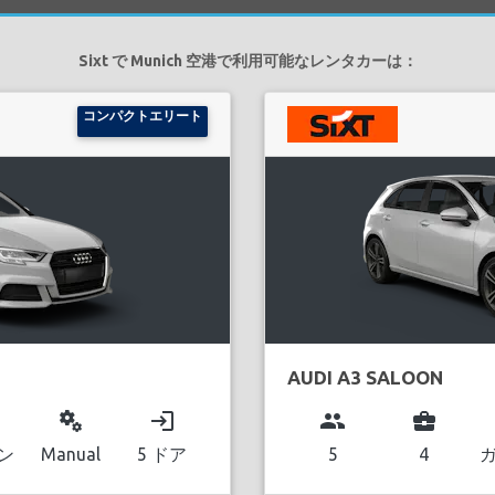
Sixt で Munich 空港で利用可能なレンタカーは：
コンパクトエリート
AUDI A3 SALOON
miscellaneous_services
login
group
business_center
ン
Manual
5 ドア
5
4