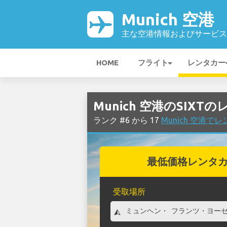
Munich 空港
主な空港情報およびサービス
HOME
フライト
レンタカー
Munich 空港のSIXT
ランク #6 から 17
Munich 空港
最低価格レンタ
受取場所