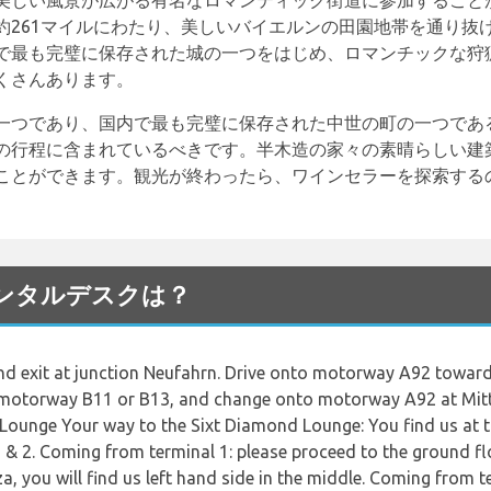
美しい風景が広がる有名なロマンティック街道に参加すること
約261マイルにわたり、美しいバイエルンの田園地帯を通り抜
で最も完璧に保存された城の一つをはじめ、ロマンチックな狩
くさんあります。
一つであり、国内で最も完璧に保存された中世の町の一つであ
の行程に含まれているべきです。半木造の家々の素晴らしい建
ことができます。観光が終わったら、ワインセラーを探索する
港のレンタルデスクは？
 exit at junction Neufahrn. Drive onto motorway A92 toward
al motorway B11 or B13, and change onto motorway A92 at Mitt
ounge Your way to the Sixt Diamond Lounge: You find us at th
1 & 2. Coming from terminal 1: please proceed to the ground fl
za, you will find us left hand side in the middle. Coming from 