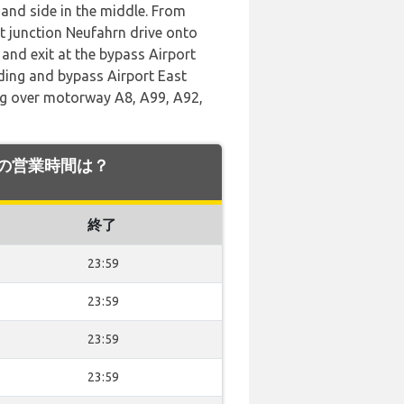
 hand side in the middle. From
junction Neufahrn drive onto
nd exit at the bypass Airport
ding and bypass Airport East
rg over motorway A8, A99, A92,
空港での営業時間は？
終了
23:59
23:59
23:59
23:59