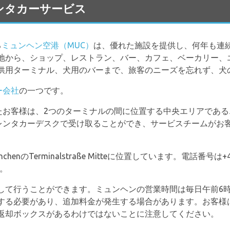
のレンタカーサービス
る
ミュンヘン空港（MUC）
は、優れた施設を提供し、何年も連
地から、ショップ、レストラン、バー、カフェ、ベーカリー、
供用ターミナル、犬用のバーまで、旅客のニーズを忘れず、犬
ー会社
の一つです。
したお客様は、2つのターミナルの間に位置する中央エリアであ
tのレンタカーデスクで受け取ることができ、サービスチームがお
chenのTerminalstraße Mitteに位置しています。電話番号は+49
す。
して行うことができます。ミュンヘンの営業時間は毎日午前6時
する必要があり、追加料金が発生する場合があります。お客様は、
返却ボックスがあるわけではないことに注意してください。