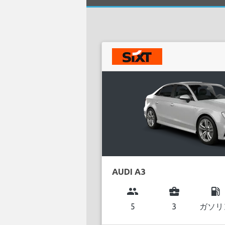
AUDI A3
group
business_center
local_gas_station
5
3
ガソリ