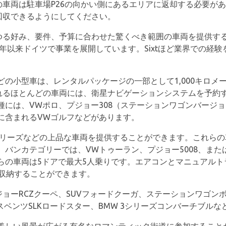
tの車両は駐車場P26の向かい側にあるエリアに返却する必要が
が回収できるようにしてください。
らゆる好み、要件、予算に合わせた驚くべき範囲の車両を提供す
2年以来ドイツで事業を展開しています。Sixtほど業界での経
の小型車は、レンタルパッケージの一部として1,000キロメ
供されるほとんどの車両には、衛星ナビゲーションシステムを予約
種には、VWポロ、プジョー308（ステーションワゴンバージ
に含まれるVWゴルフなどがあります。
1シリーズなどの上品な車両を提供することができます。これら
バンカテゴリーでは、VWトゥーラン、プジョー5008、また
らの車両は5ドアで最大5人乗りです。エアコンとマニュアルト
を収納することができます。
ジョーRCZクーペ、SUVフォードクーガ、ステーションワゴンボ
デスベンツSLKロードスター、BMW 3シリーズコンバーチブル