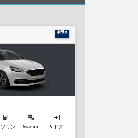
中型車
local_gas_station
miscellaneous_services
login
ガソリン
Manual
5 ドア