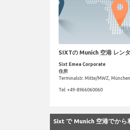
SIXTの Munich 空港 
Sixt Emea Corporate
住所
Terminalstr. Mitte/MWZ, München
Tel: +49-8966060060
Sixt で Munich 空