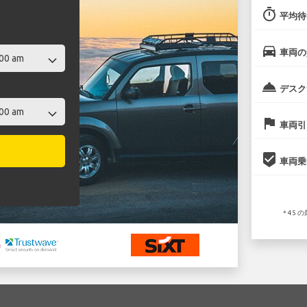
timer
平均待
directions_car
車両の
room_service
デスク
flag
車両引
beenhere
車両乗
* 45