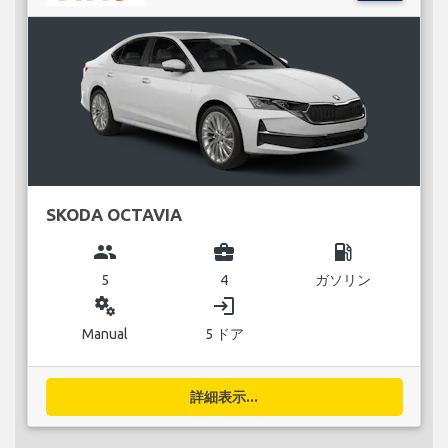
SKODA OCTAVIA
group
business_center
local_gas_station
5
4
ガソリン
miscellaneous_services
login
Manual
5 ドア
詳細表示...