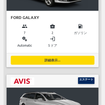
FORD GALAXY
group
business_center
local_gas_station
7
2
ガソリン
miscellaneous_services
login
Automatic
5 ドア
詳細表示...
エステート