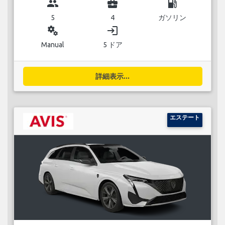
group
business_center
local_gas_station
5
4
ガソリン
miscellaneous_services
login
Manual
5 ドア
詳細表示...
エステート