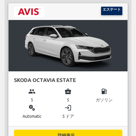
エステート
SKODA OCTAVIA ESTATE
group
business_center
local_gas_station
5
5
ガソリン
miscellaneous_services
login
Automatic
5 ドア
詳細表示...