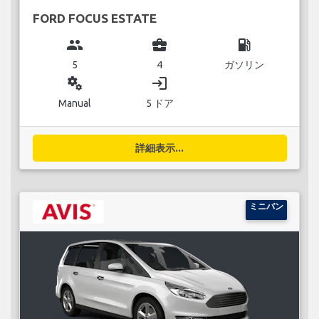
FORD FOCUS ESTATE
group
business_center
local_gas_station
5
4
ガソリン
miscellaneous_services
login
Manual
5 ドア
詳細表示...
ミニバン