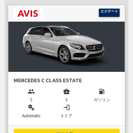
エステート
MERCEDES C CLASS ESTATE
group
business_center
local_gas_station
5
5
ガソリン
miscellaneous_services
login
Automatic
5 ドア