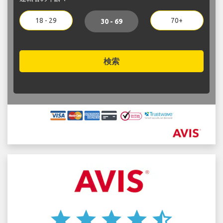
18 - 29
70+
30 - 69
検索
star
star
star
star
star_half