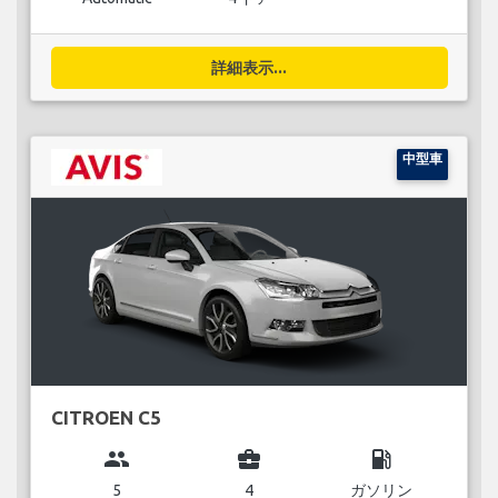
詳細表示...
中型車
CITROEN C5
group
business_center
local_gas_station
5
4
ガソリン