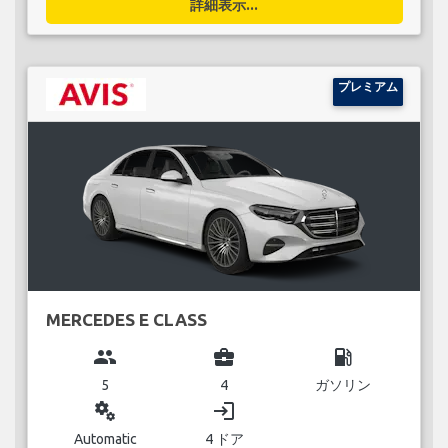
詳細表示...
プレミアム
MERCEDES E CLASS
group
business_center
local_gas_station
5
4
ガソリン
miscellaneous_services
login
Automatic
4 ドア