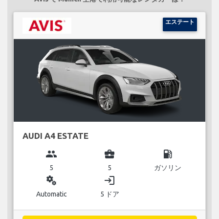
エステート
AUDI A4 ESTATE
group
business_center
local_gas_station
5
5
ガソリン
miscellaneous_services
login
Automatic
5 ドア