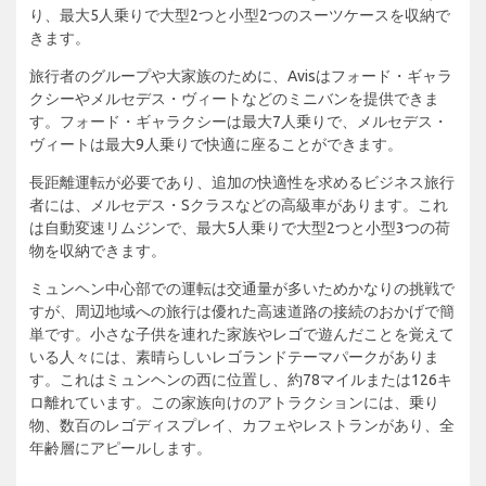
り、最大5人乗りで大型2つと小型2つのスーツケースを収納で
きます。
旅行者のグループや大家族のために、Avisはフォード・ギャラ
クシーやメルセデス・ヴィートなどのミニバンを提供できま
す。フォード・ギャラクシーは最大7人乗りで、メルセデス・
ヴィートは最大9人乗りで快適に座ることができます。
長距離運転が必要であり、追加の快適性を求めるビジネス旅行
者には、メルセデス・Sクラスなどの高級車があります。これ
は自動変速リムジンで、最大5人乗りで大型2つと小型3つの荷
物を収納できます。
ミュンヘン中心部での運転は交通量が多いためかなりの挑戦で
すが、周辺地域への旅行は優れた高速道路の接続のおかげで簡
単です。小さな子供を連れた家族やレゴで遊んだことを覚えて
いる人々には、素晴らしいレゴランドテーマパークがありま
す。これはミュンヘンの西に位置し、約78マイルまたは126キ
ロ離れています。この家族向けのアトラクションには、乗り
物、数百のレゴディスプレイ、カフェやレストランがあり、全
年齢層にアピールします。