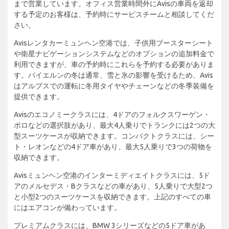
まで営業しています。オフィス営業時間外にAvisの車両を返却
する予定のお客様は、予約時にサービスチームと相談してくだ
さい。
Avisレンタカーミュンヘン空港では、子供用ブースターシート
や衛星ナビゲーションシステムなどのオプションの追加料金で
利用できますが、車の予約時にこれらを予約する必要がありま
す。バイエルンの冬は通常、雪と氷の影響を受けるため、Avis
はアルプスでの運転に冬用タイヤやチェーンなどの冬季装備を
提供できます。
Avisのエコノミークラスには、4ドアのフォルクスワーゲン・
ポロなどの選択肢があり、最大4人乗りでトランクには2つの大
型スーツケースが収納できます。コンパクトクラスには、シー
ト・レオンなどの4ドア車があり、最大5人乗りで3つの荷物を
収納できます。
Avisミュンヘン空港のインターミディエイトクラスには、5ド
アのメルセデス・Bクラスなどの車があり、5人乗りで大型2つ
と小型2つのスーツケースを収納できます。上記のすべての車
にはエアコンが備わっています。
プレミアムクラスには、BMW 3シリーズなどの5ドア車があ