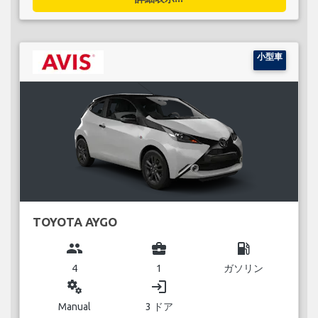
小型車
TOYOTA AYGO
group
business_center
local_gas_station
4
1
ガソリン
miscellaneous_services
login
Manual
3 ドア