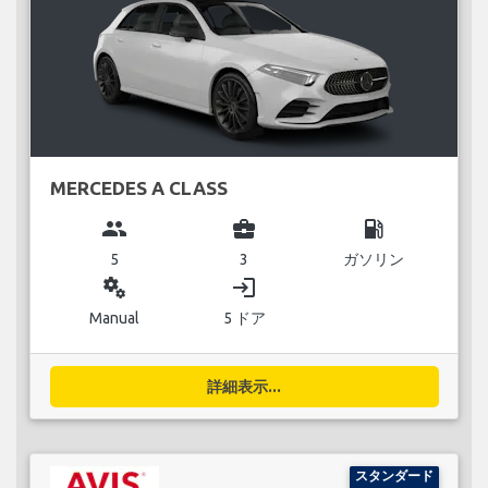
MERCEDES A CLASS
group
business_center
local_gas_station
5
3
ガソリン
miscellaneous_services
login
Manual
5 ドア
詳細表示...
スタンダード