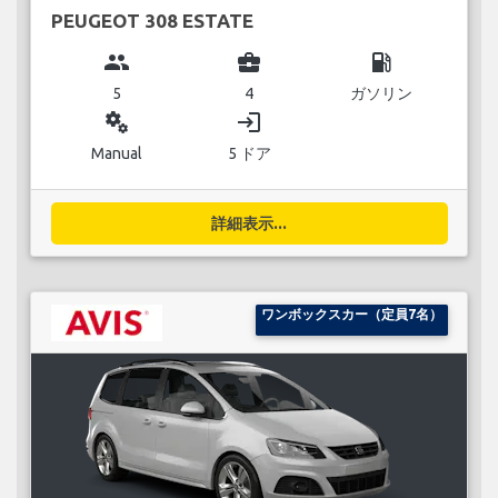
PEUGEOT 308 ESTATE
group
business_center
local_gas_station
5
4
ガソリン
miscellaneous_services
login
Manual
5 ドア
詳細表示...
ワンボックスカー（定員7名）