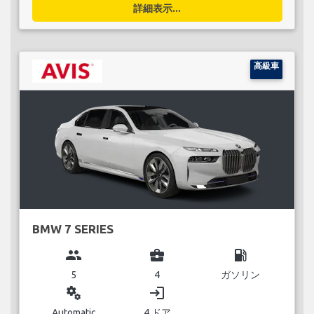
詳細表示...
高級車
BMW 7 SERIES
group
business_center
local_gas_station
5
4
ガソリン
miscellaneous_services
login
Automatic
4 ドア