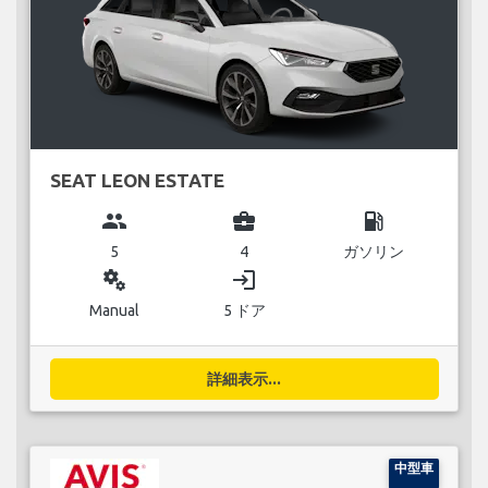
SEAT LEON ESTATE
group
business_center
local_gas_station
5
4
ガソリン
miscellaneous_services
login
Manual
5 ドア
詳細表示...
中型車