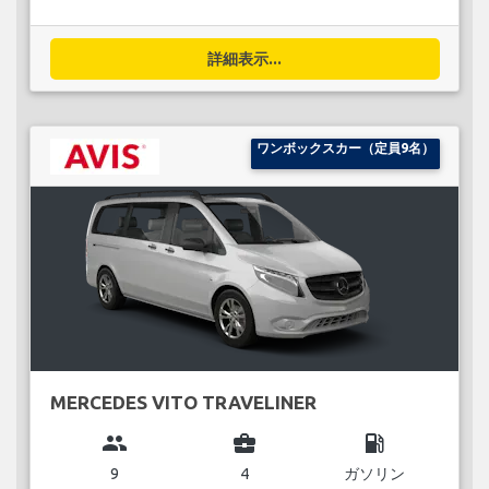
詳細表示...
ワンボックスカー（定員9名）
MERCEDES VITO TRAVELINER
group
business_center
local_gas_station
9
4
ガソリン