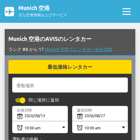
Munich 空港
主な空港情報およびサービス
Munich 空港のAVISのレンタカー
ランク #8 から 17
Munich 空港でレンタカー会社比較
最低価格レンタカー
受取場所
同じ場所に返却
出発日時
返却日時
運転者の年齢：