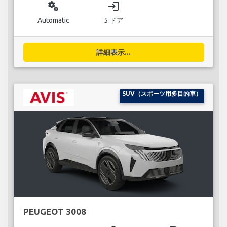
miscellaneous_services
login
Automatic
5 ドア
詳細表示...
SUV（スポーツ用多目的車）
PEUGEOT 3008