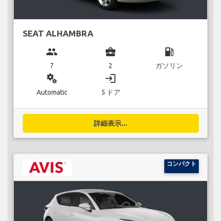
SEAT ALHAMBRA
group
business_center
local_gas_station
7
2
ガソリン
miscellaneous_services
login
Automatic
5 ドア
詳細表示...
コンパクト