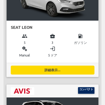
SEAT LEON
group
business_center
local_gas_station
5
3
ガソリン
miscellaneous_services
login
Manual
5 ドア
詳細表示...
コンパクト