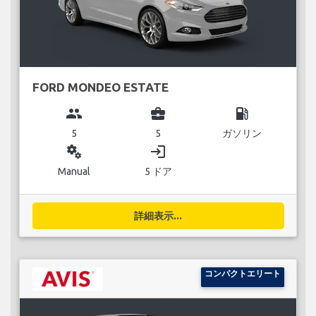
FORD MONDEO ESTATE
group
business_center
local_gas_station
5
5
ガソリン
miscellaneous_services
login
Manual
5 ドア
詳細表示...
コンパクトエリート