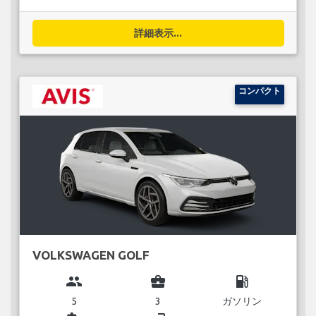
詳細表示...
コンパクト
VOLKSWAGEN GOLF
group
business_center
local_gas_station
5
3
ガソリン