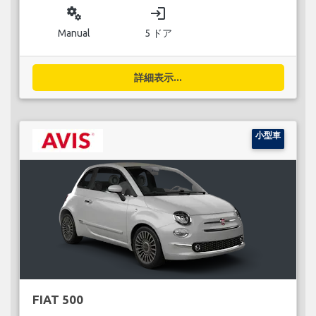
miscellaneous_services
login
Manual
5 ドア
詳細表示...
小型車
FIAT 500