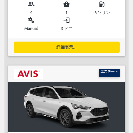
group
business_center
local_gas_station
4
1
ガソリン
miscellaneous_services
login
Manual
3 ドア
詳細表示...
エステート