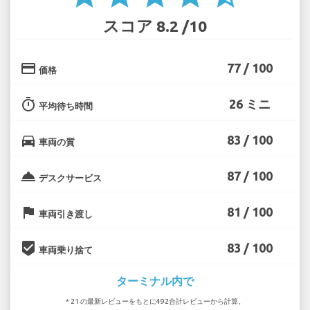
スコア 8.2 /10
credit_card
77 / 100
価格
timer
26 ミニ
平均待ち時間
directions_car
83 / 100
車両の質
room_service
87 / 100
デスクサービス
flag
81 / 100
車両引き渡し
beenhere
83 / 100
車両乗り捨て
ターミナル内で
* 21 の最新レビューをもとに492合計レビューから計算。