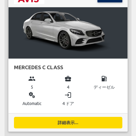
MERCEDES C CLASS
group
business_center
local_gas_station
5
4
ディーゼル
miscellaneous_services
login
Automatic
4 ドア
詳細表示...