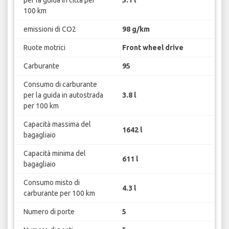
per la guida in città per
5.1 l
100 km
emissioni di CO2
98 g/km
Ruote motrici
Front wheel drive
Carburante
95
Consumo di carburante
per la guida in autostrada
3.8 l
per 100 km
Capacità massima del
1642 l
bagagliaio
Capacità minima del
611 l
bagagliaio
Consumo misto di
4.3 l
carburante per 100 km
Numero di porte
5