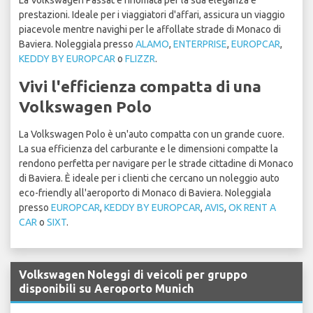
La Volkswagen Passat è rinomata per la sua eleganza e
prestazioni. Ideale per i viaggiatori d'affari, assicura un viaggio
piacevole mentre navighi per le affollate strade di Monaco di
Baviera. Noleggiala presso
ALAMO
,
ENTERPRISE
,
EUROPCAR
,
KEDDY BY EUROPCAR
o
FLIZZR
.
Vivi l'efficienza compatta di una
Volkswagen Polo
La Volkswagen Polo è un'auto compatta con un grande cuore.
La sua efficienza del carburante e le dimensioni compatte la
rendono perfetta per navigare per le strade cittadine di Monaco
di Baviera. È ideale per i clienti che cercano un noleggio auto
eco-friendly all'aeroporto di Monaco di Baviera. Noleggiala
presso
EUROPCAR
,
KEDDY BY EUROPCAR
,
AVIS
,
OK RENT A
CAR
o
SIXT
.
Volkswagen Noleggi di veicoli per gruppo
disponibili su Aeroporto Munich