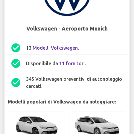
Volkswagen - Aeroporto Munich
check_circle
13
Modelli Volkswagen
.
check_circle
Disponibile da
11 fornitori
.
345 Volkswagen preventivi di autonoleggio
check_circle
cercati.
Modelli popolari di Volkswagen da noleggiare: