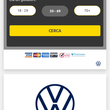
18 - 29
70+
30 - 69
CERCA