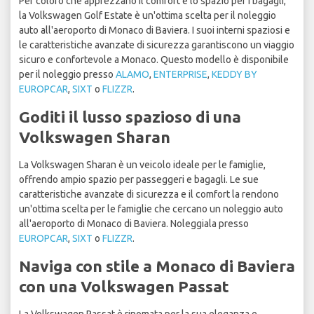
Per coloro che apprezzano il comfort e lo spazio per i bagagli,
la Volkswagen Golf Estate è un'ottima scelta per il noleggio
auto all'aeroporto di Monaco di Baviera. I suoi interni spaziosi e
le caratteristiche avanzate di sicurezza garantiscono un viaggio
sicuro e confortevole a Monaco. Questo modello è disponibile
per il noleggio presso
ALAMO
,
ENTERPRISE
,
KEDDY BY
EUROPCAR
,
SIXT
o
FLIZZR
.
Goditi il lusso spazioso di una
Volkswagen Sharan
La Volkswagen Sharan è un veicolo ideale per le famiglie,
offrendo ampio spazio per passeggeri e bagagli. Le sue
caratteristiche avanzate di sicurezza e il comfort la rendono
un'ottima scelta per le famiglie che cercano un noleggio auto
all'aeroporto di Monaco di Baviera. Noleggiala presso
EUROPCAR
,
SIXT
o
FLIZZR
.
Naviga con stile a Monaco di Baviera
con una Volkswagen Passat