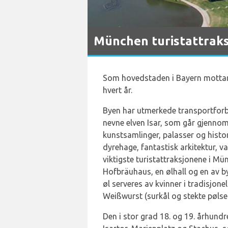
München turistattrak
Som hovedstaden i Bayern mottar 
hvert år.
Byen har utmerkede transportforbin
nevne elven Isar, som går gjenno
kunstsamlinger, palasser og hist
dyrehage, fantastisk arkitektur, v
viktigste turistattraksjonene i M
Hofbräuhaus, en ølhall og en av by
øl serveres av kvinner i tradisjo
Weißwurst (surkål og stekte pølser
Den i stor grad 18. og 19. århund