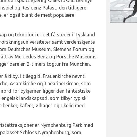
m Karlsplatz kjærlig kalles lokalt. Det nye
spiel og Residenz Palast, den tidligere
e, er også blant de mest populære
kap og teknologi er det få steder i Tyskland
 forskningsuniversiteter samt verdenskjente
 som Deutsches Museum, Siemens Forum og
ått av Mercedes Benz og Porsche Museums
ligger bare en 2-timers togtur fra München.
 å tilby, i tillegg til Frauenkirche nevnt
kirche, Asamkirche og Theatinerkirche, som
e nord for bykjernen ligger den fantastiske
 engelsk landskapsstil som tilbyr typisk
benker, kafeer, ølhager og rikelig med
ristattraksjoner er Nymphenburg Park med
espalasset Schloss Nymphenburg, som