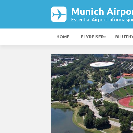
Munich Airpo
Essential Airport Informasjo
HOME
FLYREISER
BILUTH