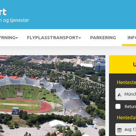
rt
n og tjenester
YRNING
FLYPLASSTRANSPORT
PARKERING
INF
Hentest
Return
Henteda