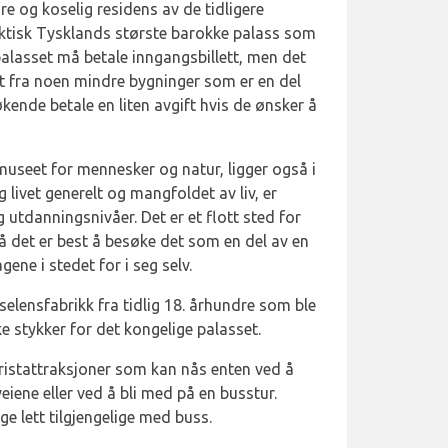
e og koselig residens av de tidligere
aktisk Tysklands største barokke palass som
 palasset må betale inngangsbillett, men det
tt fra noen mindre bygninger som er en del
ende betale en liten avgift hvis de ønsker å
useet for mennesker og natur, ligger også i
livet generelt og mangfoldet av liv, er
og utdanningsnivåer. Det er et flott sted for
å det er best å besøke det som en del av en
ene i stedet for i seg selv.
elensfabrikk fra tidlig 18. århundre som ble
ke stykker for det kongelige palasset.
istattraksjoner som kan nås enten ved å
eiene eller ved å bli med på en busstur.
e lett tilgjengelige med buss.