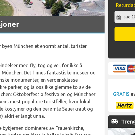
Returda
sjoner
byen München et enormt antall turister
delser med fly, tog og vei, for ikke å
m München. Det finnes fantastiske museer og
oriske monumenter, en verdensklasse
akre parker, og la oss ikke glemme to av de
GRATIS
av
ünchen: Oktoberfest ølfestivalen og Münchner
ens mest populære turistfeller, hvor lokal
nelle kostymer og den berømte Sauerkraut og
) aldri er langt unna.
airport_shuttle
Treng
re bykjernen domineres av Frauenkirche,