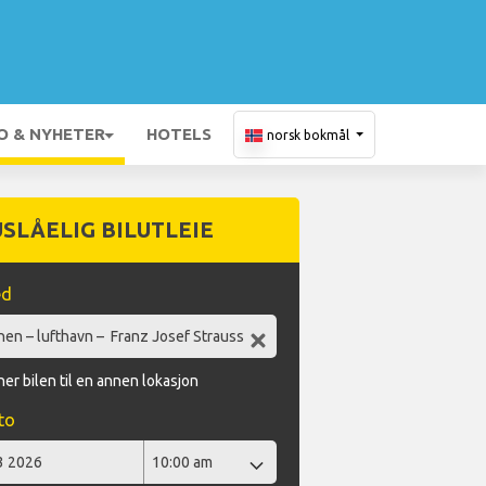
O & NYHETER
HOTELS
norsk bokmål
USLÅELIG BILUTLEIE
ed
er bilen til en annen lokasjon
to