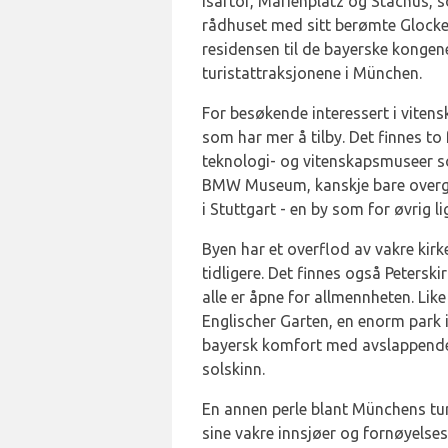
Isartor, Marienplatz og Stachus, so
rådhuset med sitt berømte Glocken
residensen til de bayerske kongen
turistattraksjonene i München.
For besøkende interessert i vitens
som har mer å tilby. Det finnes to
teknologi- og vitenskapsmuseer
BMW Museum, kanskje bare overg
i Stuttgart - en by som for øvrig 
Byen har et overflod av vakre kirker
tidligere. Det finnes også Peters
alle er åpne for allmennheten. Lik
Englischer Garten, en enorm park i
bayersk komfort med avslappende 
solskinn.
En annen perle blant Münchens tu
sine vakre innsjøer og fornøyels