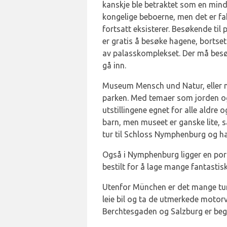
kanskje ble betraktet som en mindr
kongelige beboerne, men det er f
fortsatt eksisterer. Besøkende til
er gratis å besøke hagene, bortse
av palasskomplekset. Der må besøk
gå inn.
Museum Mensch und Natur, eller m
parken. Med temaer som jorden og 
utstillingene egnet for alle aldre 
barn, men museet er ganske lite, s
tur til Schloss Nymphenburg og hag
Også i Nymphenburg ligger en pors
bestilt for å lage mange fantastis
Utenfor München er det mange tur
leie bil og ta de utmerkede motorv
Berchtesgaden og Salzburg er begg