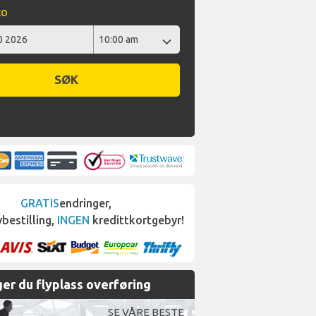
to
SØK
GRATIS
endringer,
bestilling,
INGEN
kredittkortgebyr!
er du flyplass overføring
SE VÅRE BESTE