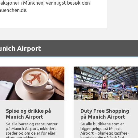
raksjoner i München, vennligst besøk den
muenchen.de.
unich Airport
Spise og drikke på
Duty Free Shopping
Munich Airport
på Munich Airport
Se alle barer og restauranter
Se alle butikkene som er
på Munich Airport, inkludert
tilgjengelige på Munich
steder og om de er før eller
Airport – planlegg taxfree-
etter innsjekking
handelen din på forhånd