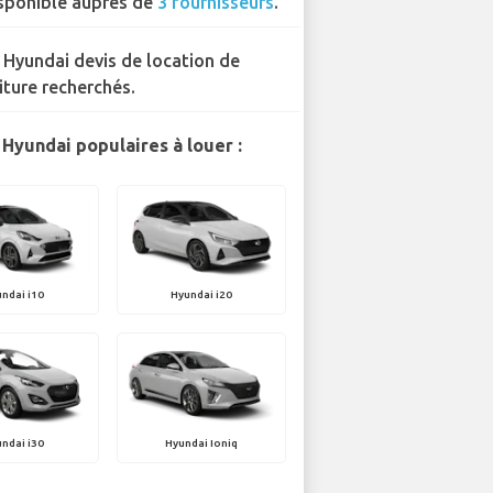
sponible auprès de
3 fournisseurs
.
 Hyundai devis de location de
iture recherchés.
Hyundai populaires à louer :
ndai i10
Hyundai i20
ndai i30
Hyundai Ioniq