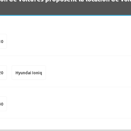
10
20
Hyundai Ioniq
30