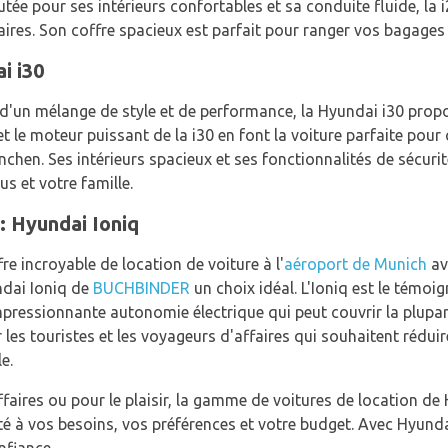
utée pour ses intérieurs confortables et sa conduite fluide, la i
aires. Son coffre spacieux est parfait pour ranger vos bagages
i i30
 d'un mélange de style et de performance, la Hyundai i30 pro
et le moteur puissant de la i30 en font la voiture parfaite pour
hen. Ses intérieurs spacieux et ses fonctionnalités de sécuri
s et votre famille.
: Hyundai Ioniq
fre incroyable de location de voiture à l'
aéroport de Munich
av
ndai Ioniq de
BUCHBINDER
un choix idéal. L'Ioniq est le témo
 impressionnante autonomie électrique qui peut couvrir la plup
r les touristes et les voyageurs d'affaires qui souhaitent rédui
e.
aires ou pour le plaisir, la gamme de voitures de location de 
pté à vos besoins, vos préférences et votre budget. Avec Hyun
nfiance.