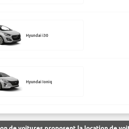
Hyundai i30
Hyundai Ioniq
ion de voitures proposent la location de voi