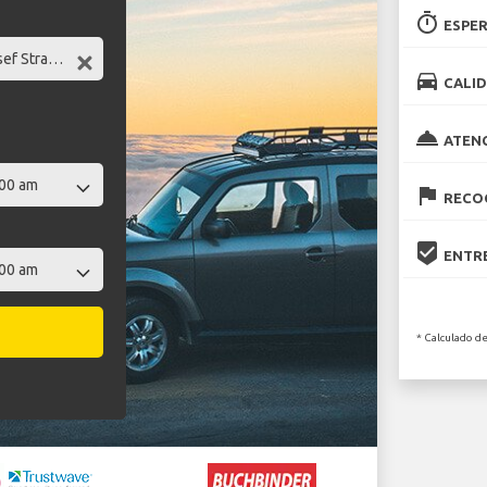
timer
ESPER
directions_car
CALID
room_service
ATEN
flag
RECOG
beenhere
ENTRE
* Calculado de