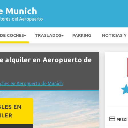
e Munich
nterés del Aeropuerto
 DE COCHES
TRASLADOS
PARKING
NOTICIAS Y
 alquiler en Aeropuerto de
oches en Aeropuerto de Munich
st
BLES EN
ILER
credit_card
PREC