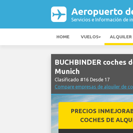
Aeropuerto d
Servicios e Información de i
HOME
VUELOS
ALQUILER
BUCHBINDER coches de
Munich
Clasificado #16 Desde 17
Compare empresas de alquiler de c
PRECIOS INMEJORA
COCHES DE ALQU