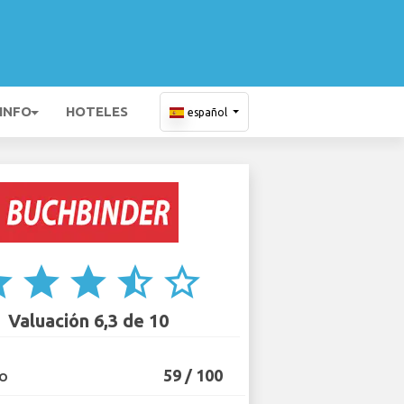
 INFO
HOTELES
español
ar
star
star
star_half
star_border
Valuación 6,3 de 10
59 / 100
IO